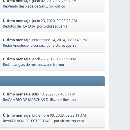
Último mensaje:
Junio 02, 2017, 07:48:07 PM
Re:Vendo despiece de San...
por
gafico
Último mensaje:
Junio 23, 2020, 09:23:03 AM
Re:fotos de "LA IAIA"
por
victorezquerra
Último mensaje:
Noviembre 14, 2014, 03:09:49 PM
Re:En Andalucia lo conse...
por
victorezquerra
Último mensaje:
Abril 29, 2019, 12:23:12 PM
Re:La sanglas de mis sue...
por
fermore
Último mensaje:
Julio 13, 2022, 07:40:57 PM
Re:CAMBIO DE MARCHAS DUR...
por
fluviano
Último mensaje:
Diciembre 03, 2023, 09:23:11 AM
Re:ARRANQUE ELECTRICO 40...
por
victorezquerra