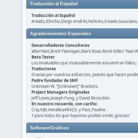
Traducción al Español
Traducción al Español
Arkaitz,d3vcho,Diego Andrés,hefesto,Irisado,luuuciano
Agradecimientos Especiales
Desarrolladores Consultores
albertlast,Brett Flannigan,Mark Rose,René-Gilles "Nao 尚
Beta Tester
Los invaluables que incansablemente encuentran fallos, 
Traductores
Gracias por vuestros esfuerzos, puesto que hacen posib
Padre fundador de SMF
Unknown W. "[Unknown]" Brackets.
Project Managers Originales
Jeff Lewis,Joseph Fung, y David Recordon.
En nuestro recuerdo, con cariño:
Crip,K@,metallica48423, y Paul_Pauline .
Y para todos los que hayamos podido omitir, ¡gracias!
Software/Gráficos