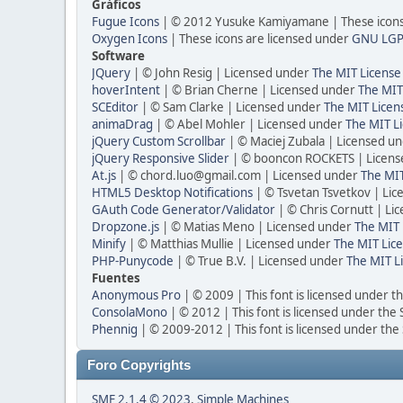
Gráficos
Fugue Icons
| © 2012 Yusuke Kamiyamane | These icons 
Oxygen Icons
| These icons are licensed under
GNU LGP
Software
JQuery
| © John Resig | Licensed under
The MIT License
hoverIntent
| © Brian Cherne | Licensed under
The MIT
SCEditor
| © Sam Clarke | Licensed under
The MIT Licen
animaDrag
| © Abel Mohler | Licensed under
The MIT Li
jQuery Custom Scrollbar
| © Maciej Zubala | Licensed u
jQuery Responsive Slider
| © booncon ROCKETS | Licen
At.js
| © chord.luo@gmail.com | Licensed under
The MIT
HTML5 Desktop Notifications
| © Tsvetan Tsvetkov | Li
GAuth Code Generator/Validator
| © Chris Cornutt | L
Dropzone.js
| © Matias Meno | Licensed under
The MIT 
Minify
| © Matthias Mullie | Licensed under
The MIT Lice
PHP-Punycode
| © True B.V. | Licensed under
The MIT L
Fuentes
Anonymous Pro
| © 2009 | This font is licensed under t
ConsolaMono
| © 2012 | This font is licensed under the
Phennig
| © 2009-2012 | This font is licensed under the
Foro Copyrights
SMF 2.1.4 © 2023
,
Simple Machines