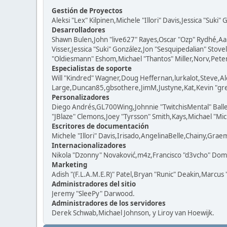
Gestión de Proyectos
Aleksi "Lex" Kilpinen,Michele "Illori" Davis,Jessica "Suki"
Desarrolladores
Shawn Bulen,John "live627" Rayes,Oscar "Ozp" Rydhé,Aa
Visser,Jessica "Suki" González,Jon "Sesquipedalian" St
"Oldiesmann" Eshom,Michael "Thantos" Miller,Norv,Peter 
Especialistas de soporte
Will "Kindred" Wagner,Doug Heffernan,lurkalot,Steve,Al
Large,Duncan85,gbsothere,JimM,Justyne,Kat,Kevin "grey
Personalizadores
Diego Andrés,GL700Wing,Johnnie "TwitchisMental" Ball
"JBlaze" Clemons,Joey "Tyrsson" Smith,Kays,Michael "Mic
Escritores de documentación
Michele "Illori" Davis,Irisado,AngelinaBelle,Chainy,Gra
Internacionalizadores
Nikola "Dzonny" Novaković,m4z,Francisco "d3vcho" Dom
Marketing
Adish "(F.L.A.M.E.R)" Patel,Bryan "Runic" Deakin,Marcus
Administradores del sitio
Jeremy "SleePy" Darwood.
Administradores de los servidores
Derek Schwab,Michael Johnson, y Liroy van Hoewijk.