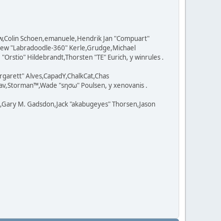
ow,Colin Schoen,emanuele,Hendrik Jan "Compuart"
tthew "Labradoodle-360" Kerle,Grudge,Michael
Orstio" Hildebrandt,Thorsten "TE" Eurich, y winrules .
rgarett" Alves,CapadY,ChalkCat,Chas
av,Storman™,Wade "sησω" Poulsen, y xenovanis .
l,Gary M. Gadsdon,Jack "akabugeyes" Thorsen,Jason