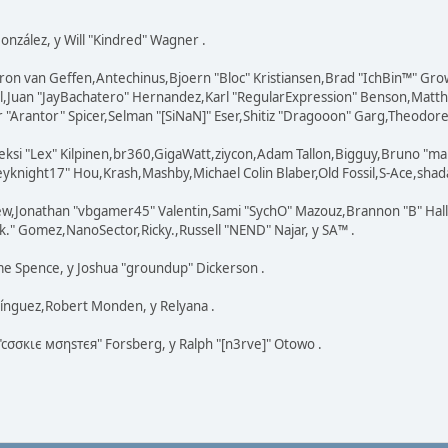
 González, y Will "Kindred" Wagner .
ron van Geffen,Antechinus,Bjoern "Bloc" Kristiansen,Brad "IchBin™" Gr
ovell,Juan "JayBachatero" Hernandez,Karl "RegularExpression" Benson,Ma
"Arantor" Spicer,Selman "[SiNaN]" Eser,Shitiz "Dragooon" Garg,Theodore "
eksi "Lex" Kilpinen,br360,GigaWatt,ziycon,Adam Tallon,Bigguy,Bruno "ma
knight17" Hou,Krash,Mashby,Michael Colin Blaber,Old Fossil,S-Ace,shad
ew,Jonathan "vbgamer45" Valentin,Sami "SychO" Mazouz,Brannon "B" Hal
k." Gomez,NanoSector,Ricky.,Russell "NEND" Najar, y SA™ .
eme Spence, y Joshua "groundup" Dickerson .
ínguez,Robert Monden, y Relyana .
 "cσσкιє мσηѕтєя" Forsberg, y Ralph "[n3rve]" Otowo .