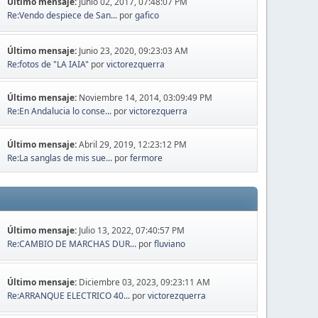
Último mensaje:
Junio 02, 2017, 07:48:07 PM
Re:Vendo despiece de San...
por
gafico
Último mensaje:
Junio 23, 2020, 09:23:03 AM
Re:fotos de "LA IAIA"
por
victorezquerra
Último mensaje:
Noviembre 14, 2014, 03:09:49 PM
Re:En Andalucia lo conse...
por
victorezquerra
Último mensaje:
Abril 29, 2019, 12:23:12 PM
Re:La sanglas de mis sue...
por
fermore
Último mensaje:
Julio 13, 2022, 07:40:57 PM
Re:CAMBIO DE MARCHAS DUR...
por
fluviano
Último mensaje:
Diciembre 03, 2023, 09:23:11 AM
Re:ARRANQUE ELECTRICO 40...
por
victorezquerra