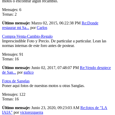
motos o encontrar algun recambio.
Mensajes: 6
Temas: 2
Último mensaje:
Marzo 02, 2015, 06:22:38 PM
Re:Donde
restaurar mi Sa...
por
Carlos
Compra-Venta-Cambio-Regalo
Imprescindible Foto y Precio. De particular a particular. Lean las
normas internas de este foro antes de postear.
Mensajes: 91
Temas: 16
Último mensaje:
Junio 02, 2017, 07:48:07 PM
Re:Vendo despiece
de San...
por
gafico
Fotos de Sanglas
Poner aqui fotos de nuestras motos u otras Sanglas.
Mensajes: 122
Temas: 16
Último mensaje:
Junio 23, 2020, 09:23:03 AM
Re:fotos de "LA
IAIA"
por
victorezquerra