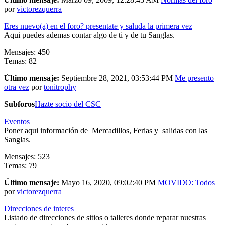
por
victorezquerra
Eres nuevo(a) en el foro? presentate y saluda la primera vez
Aqui puedes ademas contar algo de ti y de tu Sanglas.
Mensajes: 450
Temas: 82
Último mensaje:
Septiembre 28, 2021, 03:53:44 PM
Me presento
otra vez
por
tonitrophy
Subforos
Hazte socio del CSC
Eventos
Poner aqui información de Mercadillos, Ferias y salidas con las
Sanglas.
Mensajes: 523
Temas: 79
Último mensaje:
Mayo 16, 2020, 09:02:40 PM
MOVIDO: Todos
por
victorezquerra
Direcciones de interes
Listado de direcciones de sitios o talleres donde reparar nuestras