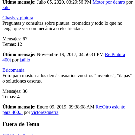
Último mensaje:
Julio 05, 2020, 03:29:56 PM
Motor por dentro
por
kiki
Chasis y pintura
Preguntas y consultas sobre pintura, cromados y todo lo que no
tenga que ver con mecánica o electricidad.
Mensajes: 67
Temas: 12
Último mensaje:
Noviembre 19, 2017, 04:56:31 PM
Re:Pintura
400t
por
jatillo
Bricomania
Foro para mostrar a los demás usuarios vuestros "inventos", "ñapas"
o soluciones caseras.
Mensajes: 36
Temas: 4
Último mensaje:
Enero 09, 2019, 09:38:08 AM
Re:Otro asiento
para 400...
por
victorezquerra
Fuera de Tema