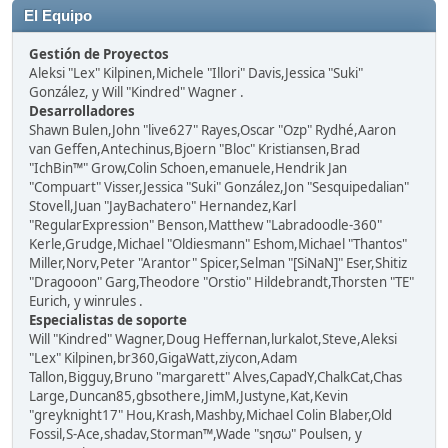
El Equipo
Gestión de Proyectos
Aleksi "Lex" Kilpinen,Michele "Illori" Davis,Jessica "Suki"
González, y Will "Kindred" Wagner .
Desarrolladores
Shawn Bulen,John "live627" Rayes,Oscar "Ozp" Rydhé,Aaron
van Geffen,Antechinus,Bjoern "Bloc" Kristiansen,Brad
"IchBin™" Grow,Colin Schoen,emanuele,Hendrik Jan
"Compuart" Visser,Jessica "Suki" González,Jon "Sesquipedalian"
Stovell,Juan "JayBachatero" Hernandez,Karl
"RegularExpression" Benson,Matthew "Labradoodle-360"
Kerle,Grudge,Michael "Oldiesmann" Eshom,Michael "Thantos"
Miller,Norv,Peter "Arantor" Spicer,Selman "[SiNaN]" Eser,Shitiz
"Dragooon" Garg,Theodore "Orstio" Hildebrandt,Thorsten "TE"
Eurich, y winrules .
Especialistas de soporte
Will "Kindred" Wagner,Doug Heffernan,lurkalot,Steve,Aleksi
"Lex" Kilpinen,br360,GigaWatt,ziycon,Adam
Tallon,Bigguy,Bruno "margarett" Alves,CapadY,ChalkCat,Chas
Large,Duncan85,gbsothere,JimM,Justyne,Kat,Kevin
"greyknight17" Hou,Krash,Mashby,Michael Colin Blaber,Old
Fossil,S-Ace,shadav,Storman™,Wade "sησω" Poulsen, y