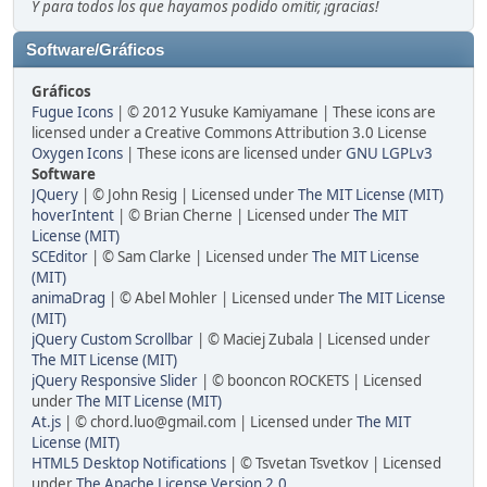
Y para todos los que hayamos podido omitir, ¡gracias!
Software/Gráficos
Gráficos
Fugue Icons
| © 2012 Yusuke Kamiyamane | These icons are
licensed under a Creative Commons Attribution 3.0 License
Oxygen Icons
| These icons are licensed under
GNU LGPLv3
Software
JQuery
| © John Resig | Licensed under
The MIT License (MIT)
hoverIntent
| © Brian Cherne | Licensed under
The MIT
License (MIT)
SCEditor
| © Sam Clarke | Licensed under
The MIT License
(MIT)
animaDrag
| © Abel Mohler | Licensed under
The MIT License
(MIT)
jQuery Custom Scrollbar
| © Maciej Zubala | Licensed under
The MIT License (MIT)
jQuery Responsive Slider
| © booncon ROCKETS | Licensed
under
The MIT License (MIT)
At.js
| © chord.luo@gmail.com | Licensed under
The MIT
License (MIT)
HTML5 Desktop Notifications
| © Tsvetan Tsvetkov | Licensed
under
The Apache License Version 2.0