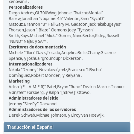
xenovanis .
Personalizadores
Diego Andrés,GL700Wing,Johnnie "TwitchisMental"
Ballew,Jonathan "vbgamer45" Valentin,Sami "SychO"
Mazouz,Brannon "B" Hall,Gary M. Gadsdon,Jack "akabugeyes"
Thorsen,Jason "JBlaze" Clemons,Joey "Tyrsson"
Smith,Kays,Michael "Mick." Gomez,NanoSector,Ricky.,Russell
"NEND" Najar, y SA™ .
Escritores de documentación
Michele "Illori" Davis,Irisado,AngelinaBelle,Chainy,Graeme
Spence, y Joshua "groundup" Dickerson .
Internacionalizadores
Nikola "Dzonny" Novaković,m4z,Francisco "d3vcho"
Domínguez,Robert Monden, y Relyana .
Marketing
Adish "(F.L.A.M.E.R)" Patel,Bryan "Runic" Deakin,Marcus "cσσкιє
мσηѕтєя" Forsberg, y Ralph "[n3rve]" Otowo .
Administradores del sitio
Jeremy "SleePy" Darwood.
Administradores de los servidores
Derek Schwab,Michael Johnson, y Liroy van Hoewijk.
Traducción al Español