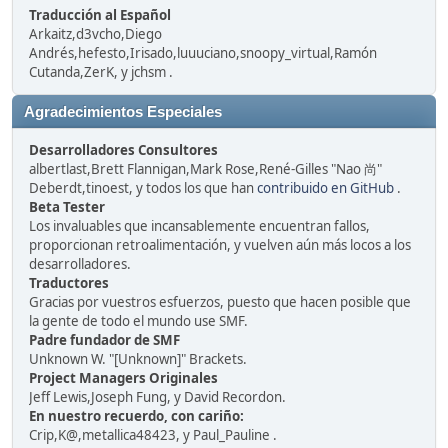
Traducción al Español
Arkaitz,d3vcho,Diego
Andrés,hefesto,Irisado,luuuciano,snoopy_virtual,Ramón
Cutanda,ZerK, y jchsm .
Agradecimientos Especiales
Desarrolladores Consultores
albertlast,Brett Flannigan,Mark Rose,René-Gilles "Nao 尚"
Deberdt,tinoest, y todos los que han
contribuido en GitHub
.
Beta Tester
Los invaluables que incansablemente encuentran fallos,
proporcionan retroalimentación, y vuelven aún más locos a los
desarrolladores.
Traductores
Gracias por vuestros esfuerzos, puesto que hacen posible que
la gente de todo el mundo use SMF.
Padre fundador de SMF
Unknown W. "[Unknown]" Brackets.
Project Managers Originales
Jeff Lewis,Joseph Fung, y David Recordon.
En nuestro recuerdo, con cariño:
Crip,K@,metallica48423, y Paul_Pauline .