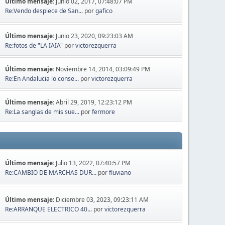
Último mensaje:
Junio 02, 2017, 07:48:07 PM
Re:Vendo despiece de San...
por
gafico
Último mensaje:
Junio 23, 2020, 09:23:03 AM
Re:fotos de "LA IAIA"
por
victorezquerra
Último mensaje:
Noviembre 14, 2014, 03:09:49 PM
Re:En Andalucia lo conse...
por
victorezquerra
Último mensaje:
Abril 29, 2019, 12:23:12 PM
Re:La sanglas de mis sue...
por
fermore
Último mensaje:
Julio 13, 2022, 07:40:57 PM
Re:CAMBIO DE MARCHAS DUR...
por
fluviano
Último mensaje:
Diciembre 03, 2023, 09:23:11 AM
Re:ARRANQUE ELECTRICO 40...
por
victorezquerra