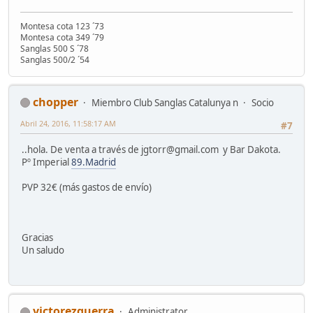
Montesa cota 123 ´73
Montesa cota 349 ´79
Sanglas 500 S ´78
Sanglas 500/2 ´54
chopper
Miembro Club Sanglas Catalunya n
Socio
Abril 24, 2016, 11:58:17 AM
#7
..hola. De venta a través de jgtorr@gmail.com y Bar Dakota.
Pº Imperial
89.Madrid
PVP 32€ (más gastos de envío)
Gracias
Un saludo
victorezquerra
Administrator