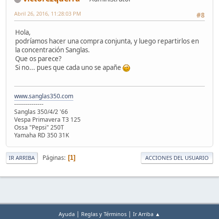
Abril 26, 2016, 11:28:03 PM
#8
Hola,
podríamos hacer una compra conjunta, y luego repartirlos en
la concentración Sanglas.
Que os parece?
Si no... pues que cada uno se apañe
www.sanglas350.com
---------------
Sanglas 350/4/2 '66
Vespa Primavera T3 125
Ossa "Pepsi" 250T
Yamaha RD 350 31K
Páginas
1
IR ARRIBA
ACCIONES DEL USUARIO
|
|
Ayuda
Reglas y Términos
Ir Arriba ▲