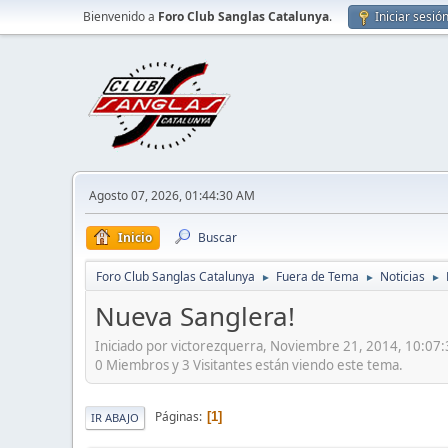
Bienvenido a
Foro Club Sanglas Catalunya
.
Iniciar sesió
Agosto 07, 2026, 01:44:30 AM
Inicio
Buscar
Foro Club Sanglas Catalunya
Fuera de Tema
Noticias
►
►
►
Nueva Sanglera!
Iniciado por victorezquerra, Noviembre 21, 2014, 10:07
0 Miembros y 3 Visitantes están viendo este tema.
Páginas
1
IR ABAJO