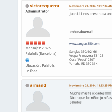
victorezquerra
Noviembre 21, 2014, 10:07:34 A
Administrator
Juan141 nos presenta a una
enhorabuena!!
www.sanglas350.com
---------------
Mensajes: 2,875
Sanglas 350/4/2 '66
Palafolls (Barcelona)
Vespa Primavera T3 125
Ossa "Pepsi" 250T
Yamaha RD 350 31K
Ubicación: Palafolls
En línea
armand
Noviembre 21, 2014, 11:33:25 P
Muchísimas felicidades !!!!!!
Dicen que los niños (o niña
Saludos.