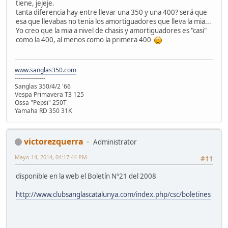
tiene, jejeje.
tanta diferencia hay entre llevar una 350 y una 400? será que
esa que llevabas no tenia los amortiguadores que lleva la mia...
Yo creo que la mia a nivel de chasis y amortiguadores es "casi"
como la 400, al menos como la primera 400
www.sanglas350.com
---------------
Sanglas 350/4/2 '66
Vespa Primavera T3 125
Ossa "Pepsi" 250T
Yamaha RD 350 31K
victorezquerra
Administrator
Mayo 14, 2014, 04:17:44 PM
#11
disponible en la web el Boletín Nº21 del 2008
http://www.clubsanglascatalunya.com/index.php/csc/boletines