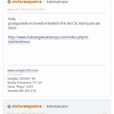
victorezquerra
Administrator
Marzo 27, 2014, 06:51:13 PM
Hola,
ya disponible en la web el Boletín Nº6 del CSC Abril-Junio de
2003:
http://www.clubsanglascatalunya.com/index.php/el-
club/boletines
www.sanglas350.com
---------------
Sanglas 350/4/2 '66
Vespa Primavera T3 125
Ossa "Pepsi" 250T
Yamaha RD 350 31K
victorezquerra
Administrator
Marzo 28, 2014, 06:03:47 PM