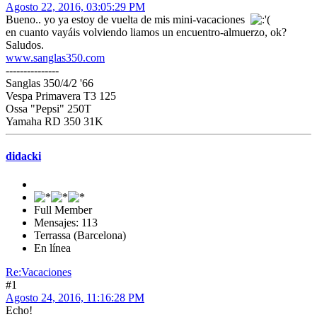
Agosto 22, 2016, 03:05:29 PM
Bueno.. yo ya estoy de vuelta de mis mini-vacaciones
en cuanto vayáis volviendo liamos un encuentro-almuerzo, ok?
Saludos.
www.sanglas350.com
---------------
Sanglas 350/4/2 '66
Vespa Primavera T3 125
Ossa "Pepsi" 250T
Yamaha RD 350 31K
didacki
Full Member
Mensajes: 113
Terrassa (Barcelona)
En línea
Re:Vacaciones
#1
Agosto 24, 2016, 11:16:28 PM
Echo!