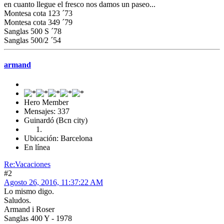
en cuanto llegue el fresco nos damos un paseo...
Montesa cota 123 ´73
Montesa cota 349 ´79
Sanglas 500 S ´78
Sanglas 500/2 ´54
armand
Hero Member
Mensajes: 337
Guinardó (Bcn city)
Ubicación: Barcelona
En línea
Re:Vacaciones
#2
Agosto 26, 2016, 11:37:22 AM
Lo mismo digo.
Saludos.
Armand i Roser
Sanglas 400 Y - 1978