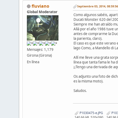
fluviano
Septiembre 03, 2014, 08:59:5
Global Moderator
Como algunos sabéis, aparte
Ducati Monster 620 del 200
Siempre me han atraído muc
Allá por el año 1986 tuve u
antes de comprarme la Duca
la parienta, claro).
El caso es que este verano e
lago Como, a Mandello di Lar
Mensajes: 1,179
Girona (Girona)
Allí me lleve una grata sor
En línea
línea que tanta fama le ha 
¡¡Tengo una derivada de aque
Os adjunto una foto de dich
es la misma moto).
Saludos.
P1030475-e.JPG
P103
140.66 kB, 520x390
140.96 