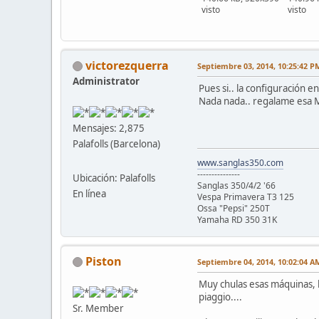
visto
visto
victorezquerra
Septiembre 03, 2014, 10:25:42 P
Administrator
Pues si.. la configuración en
Nada nada.. regalame esa M
Mensajes: 2,875
Palafolls (Barcelona)
www.sanglas350.com
---------------
Ubicación: Palafolls
Sanglas 350/4/2 '66
En línea
Vespa Primavera T3 125
Ossa "Pepsi" 250T
Yamaha RD 350 31K
Piston
Septiembre 04, 2014, 10:02:04 A
Muy chulas esas máquinas, 
piaggio....
Sr. Member