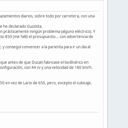
lazamientos diarios, sobre todo por carretera, con una
e he declarado Guzzista.
in prácticamente ningún problema (alguno eléctrico). Y
 850 (me falló el presupuesto... con advertencia de
 y conseguí convencer a la parienta para ir un dia al
ue antes de que Ducati fabricase el bicilíndrico en
configuración, con 44 cv y una velocidad de 180 km/h.
50 en vez de Lario de 650, pero, excepto el cubicaje,