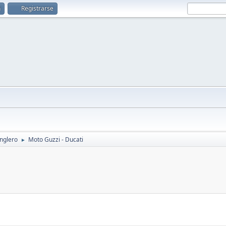
n
Registrarse
anglero
Moto Guzzi - Ducati
►