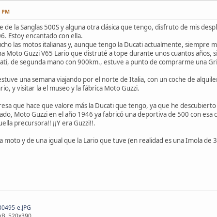
6 PM
 de la Sanglas 500S y alguna otra clásica que tengo, disfruto de mis desp
6. Estoy encantado con ella.
ho las motos italianas y, aunque tengo la Ducati actualmente, siempre m
na Moto Guzzi V65 Lario que distruté a tope durante unos cuantos años, s
ti, de segunda mano con 900km., estuve a punto de comprarme una Griso
stuve una semana viajando por el norte de Italia, con un coche de alquiler,
io, y visitar la el museo y la fábrica Moto Guzzi.
presa que hace que valore más la Ducati que tengo, ya que he descubierto q
dado, Moto Guzzi en el año 1946 ya fabricó una deportiva de 500 con esa 
lla precursora!! ¡¡Y era Guzzi!!.
a moto y de una igual que la Lario que tuve (en realidad es una Imola de 3
0495-e.JPG
kB, 520x390