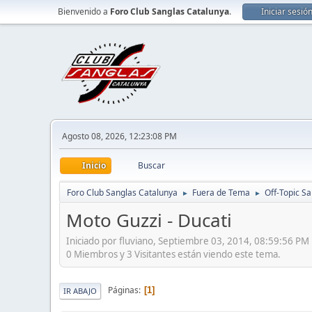
Bienvenido a
Foro Club Sanglas Catalunya
.
Iniciar sesió
Agosto 08, 2026, 12:23:08 PM
Inicio
Buscar
Foro Club Sanglas Catalunya
Fuera de Tema
Off-Topic S
►
►
Moto Guzzi - Ducati
Iniciado por fluviano, Septiembre 03, 2014, 08:59:56 PM
0 Miembros y 3 Visitantes están viendo este tema.
Páginas
1
IR ABAJO