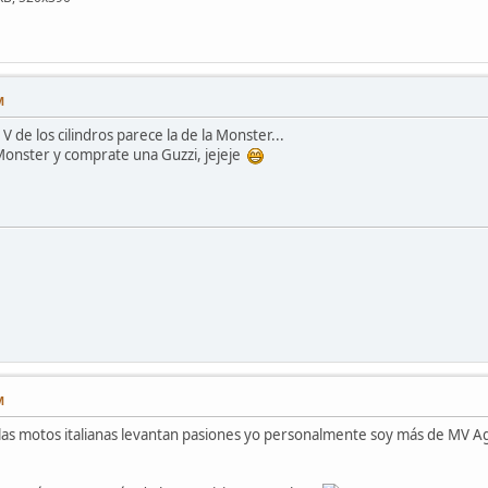
M
 V de los cilindros parece la de la Monster...
onster y comprate una Guzzi, jejeje
M
las motos italianas levantan pasiones yo personalmente soy más de MV A