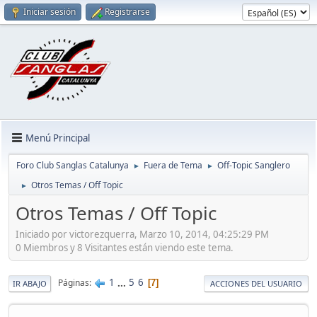
Iniciar sesión
Registrarse
Menú Principal
Foro Club Sanglas Catalunya
Fuera de Tema
Off-Topic Sanglero
►
►
Otros Temas / Off Topic
►
Otros Temas / Off Topic
Iniciado por victorezquerra, Marzo 10, 2014, 04:25:29 PM
0 Miembros y 8 Visitantes están viendo este tema.
1
...
5
6
Páginas
7
IR ABAJO
ACCIONES DEL USUARIO