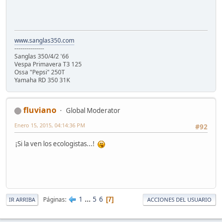
www.sanglas350.com
---------------
Sanglas 350/4/2 '66
Vespa Primavera T3 125
Ossa "Pepsi" 250T
Yamaha RD 350 31K
fluviano
Global Moderator
Enero 15, 2015, 04:14:36 PM
#92
¡Si la ven los ecologistas...!
1
...
5
6
Páginas
7
IR ARRIBA
ACCIONES DEL USUARIO