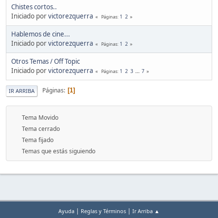
Chistes cortos..
Iniciado por
victorezquerra
1
2
Páginas
Hablemos de cine...
Iniciado por
victorezquerra
1
2
Páginas
Otros Temas / Off Topic
Iniciado por
victorezquerra
1
2
3
...
7
Páginas
Páginas
1
IR ARRIBA
Tema Movido
Tema cerrado
Tema fijado
Temas que estás siguiendo
|
|
Ayuda
Reglas y Términos
Ir Arriba ▲