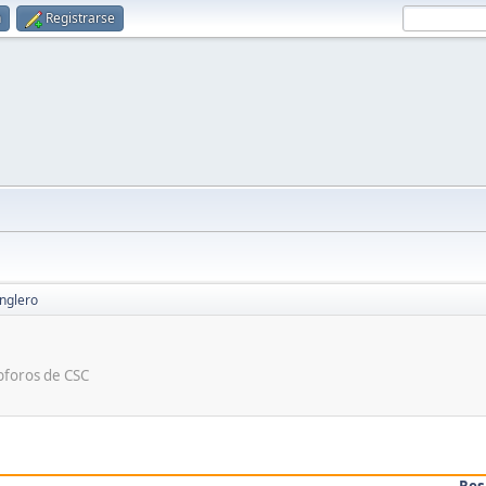
n
Registrarse
anglero
ubforos de CSC
Res