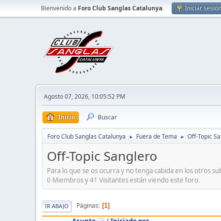
Bienvenido a
Foro Club Sanglas Catalunya
.
Iniciar sesió
Agosto 07, 2026, 10:05:52 PM
Inicio
Buscar
Foro Club Sanglas Catalunya
Fuera de Tema
Off-Topic S
►
►
Off-Topic Sanglero
Para lo que se os ocurra y no tenga cabida en los otros s
0 Miembros y 41 Visitantes están viendo este foro.
Páginas
1
IR ABAJO
Asunto
/
Iniciado por