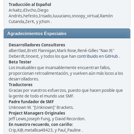
Traducción al Español
Arkaitz,d3vcho,Diego
Andrés,hefesto,Irisado,luuuciano,snoopy_virtual,Ramón
Cutanda,ZerK, y jchsm .
Agradecimientos Especiales
Desarrolladores Consultores
albertlast,Brett Flannigan,Mark Rose,René-Gilles "Nao 尚"
Deberdt,tinoest, y todos los que han
contribuido en GitHub
.
Beta Tester
Los invaluables que incansablemente encuentran fallos,
proporcionan retroalimentación, y vuelven aún más locos a los
desarrolladores.
Traductores
Gracias por vuestros esfuerzos, puesto que hacen posible que
la gente de todo el mundo use SMF.
Padre fundador de SMF
Unknown W. "[Unknown]" Brackets.
Project Managers Originales
Jeff Lewis,Joseph Fung, y David Recordon.
En nuestro recuerdo, con cariño:
Crip,K@,metallica48423, y Paul_Pauline .