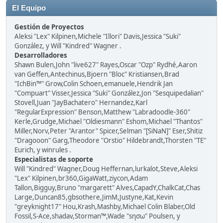
El Equipo
Gestión de Proyectos
Aleksi "Lex" Kilpinen,Michele "Illori" Davis,Jessica "Suki"
González, y Will "Kindred" Wagner .
Desarrolladores
Shawn Bulen,John "live627" Rayes,Oscar "Ozp" Rydhé,Aaron
van Geffen,Antechinus,Bjoern "Bloc" Kristiansen,Brad
"IchBin™" Grow,Colin Schoen,emanuele,Hendrik Jan
"Compuart" Visser,Jessica "Suki" González,Jon "Sesquipedalian"
Stovell,Juan "JayBachatero" Hernandez,Karl
"RegularExpression" Benson,Matthew "Labradoodle-360"
Kerle,Grudge,Michael "Oldiesmann" Eshom,Michael "Thantos"
Miller,Norv,Peter "Arantor" Spicer,Selman "[SiNaN]" Eser,Shitiz
"Dragooon" Garg,Theodore "Orstio" Hildebrandt,Thorsten "TE"
Eurich, y winrules .
Especialistas de soporte
Will "Kindred" Wagner,Doug Heffernan,lurkalot,Steve,Aleksi
"Lex" Kilpinen,br360,GigaWatt,ziycon,Adam
Tallon,Bigguy,Bruno "margarett" Alves,CapadY,ChalkCat,Chas
Large,Duncan85,gbsothere,JimM,Justyne,Kat,Kevin
"greyknight17" Hou,Krash,Mashby,Michael Colin Blaber,Old
Fossil,S-Ace,shadav,Storman™,Wade "sησω" Poulsen, y