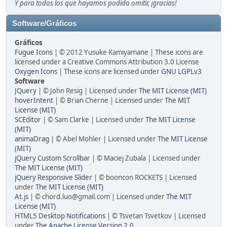
Y para todos los que hayamos podido omitir, ¡gracias!
Software/Gráficos
Gráficos
Fugue Icons
| © 2012 Yusuke Kamiyamane | These icons are
licensed under a Creative Commons Attribution 3.0 License
Oxygen Icons
| These icons are licensed under
GNU LGPLv3
Software
JQuery
| © John Resig | Licensed under
The MIT License (MIT)
hoverIntent
| © Brian Cherne | Licensed under
The MIT
License (MIT)
SCEditor
| © Sam Clarke | Licensed under
The MIT License
(MIT)
animaDrag
| © Abel Mohler | Licensed under
The MIT License
(MIT)
jQuery Custom Scrollbar
| © Maciej Zubala | Licensed under
The MIT License (MIT)
jQuery Responsive Slider
| © booncon ROCKETS | Licensed
under
The MIT License (MIT)
At.js
| © chord.luo@gmail.com | Licensed under
The MIT
License (MIT)
HTML5 Desktop Notifications
| © Tsvetan Tsvetkov | Licensed
under
The Apache License Version 2.0