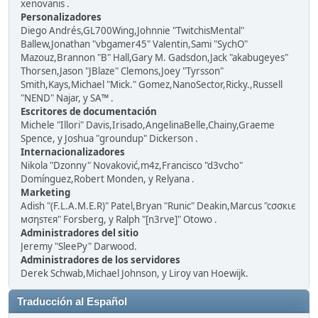
xenovanis .
Personalizadores
Diego Andrés,GL700Wing,Johnnie "TwitchisMental"
Ballew,Jonathan "vbgamer45" Valentin,Sami "SychO"
Mazouz,Brannon "B" Hall,Gary M. Gadsdon,Jack "akabugeyes"
Thorsen,Jason "JBlaze" Clemons,Joey "Tyrsson"
Smith,Kays,Michael "Mick." Gomez,NanoSector,Ricky.,Russell
"NEND" Najar, y SA™ .
Escritores de documentación
Michele "Illori" Davis,Irisado,AngelinaBelle,Chainy,Graeme
Spence, y Joshua "groundup" Dickerson .
Internacionalizadores
Nikola "Dzonny" Novaković,m4z,Francisco "d3vcho"
Domínguez,Robert Monden, y Relyana .
Marketing
Adish "(F.L.A.M.E.R)" Patel,Bryan "Runic" Deakin,Marcus "cσσкιє
мσηѕтєя" Forsberg, y Ralph "[n3rve]" Otowo .
Administradores del sitio
Jeremy "SleePy" Darwood.
Administradores de los servidores
Derek Schwab,Michael Johnson, y Liroy van Hoewijk.
Traducción al Español