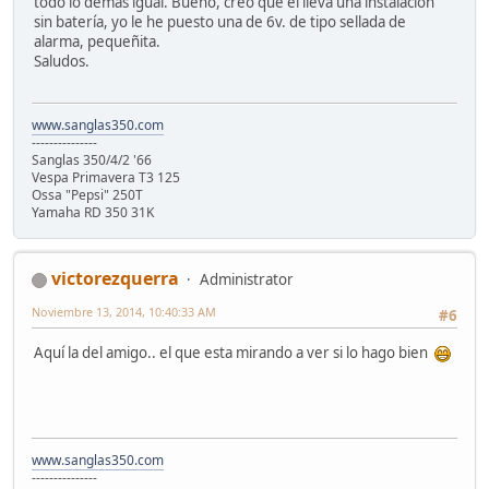
todo lo demás igual. Bueno, creo que el lleva una instalación
sin batería, yo le he puesto una de 6v. de tipo sellada de
alarma, pequeñita.
Saludos.
www.sanglas350.com
---------------
Sanglas 350/4/2 '66
Vespa Primavera T3 125
Ossa "Pepsi" 250T
Yamaha RD 350 31K
victorezquerra
Administrator
Noviembre 13, 2014, 10:40:33 AM
#6
Aquí la del amigo.. el que esta mirando a ver si lo hago bien
www.sanglas350.com
---------------