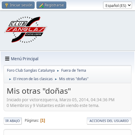
Iniciar sesión
Registrarse
Menú Principal
Foro Club Sanglas Catalunya
Fuera de Tema
►
El rincon de las clasicas
Mis otras "doñas"
►
►
Mis otras "doñas"
Iniciado por victorezquerra, Marzo 05, 2014, 04:34:36 PM
0 Miembros y 9 Visitantes están viendo este tema.
Páginas
1
IR ABAJO
ACCIONES DEL USUARIO