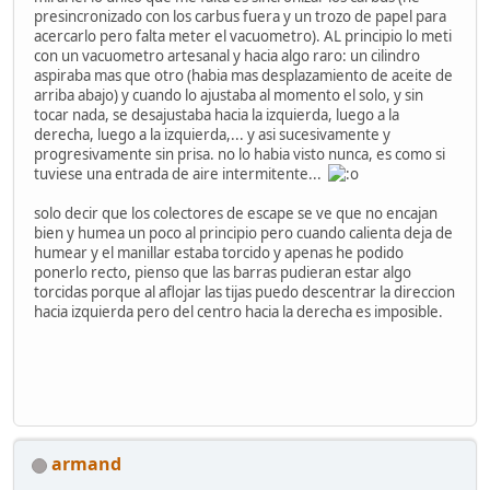
presincronizado con los carbus fuera y un trozo de papel para
acercarlo pero falta meter el vacuometro). AL principio lo meti
con un vacuometro artesanal y hacia algo raro: un cilindro
aspiraba mas que otro (habia mas desplazamiento de aceite de
arriba abajo) y cuando lo ajustaba al momento el solo, y sin
tocar nada, se desajustaba hacia la izquierda, luego a la
derecha, luego a la izquierda,... y asi sucesivamente y
progresivamente sin prisa. no lo habia visto nunca, es como si
tuviese una entrada de aire intermitente...
solo decir que los colectores de escape se ve que no encajan
bien y humea un poco al principio pero cuando calienta deja de
humear y el manillar estaba torcido y apenas he podido
ponerlo recto, pienso que las barras pudieran estar algo
torcidas porque al aflojar las tijas puedo descentrar la direccion
hacia izquierda pero del centro hacia la derecha es imposible.
armand