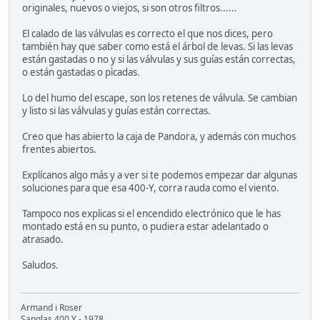
originales, nuevos o viejos, si son otros filtros......
El calado de las válvulas es correcto el que nos dices, pero
también hay que saber como está el árbol de levas. Si las levas
están gastadas o no y si las válvulas y sus guías están correctas,
o están gastadas o pìcadas.
Lo del humo del escape, son los retenes de válvula. Se cambian
y listo si las válvulas y guías están correctas.
Creo que has abierto la caja de Pandora, y además con muchos
frentes abiertos.
Explícanos algo más y a ver si te podemos empezar dar algunas
soluciones para que esa 400-Y, corra rauda como el viento.
Tampoco nos explicas si el encendido electrónico que le has
montado está en su punto, o pudiera estar adelantado o
atrasado.
Saludos.
Armand i Roser
Sanglas 400 Y - 1978