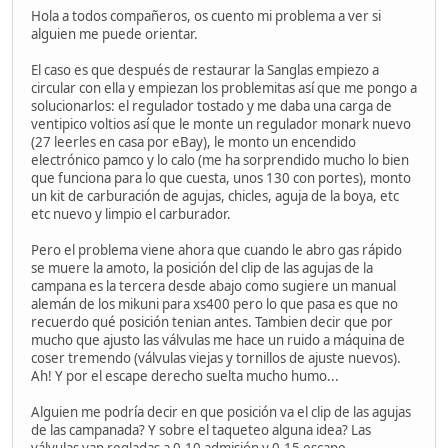
Hola a todos compañeros, os cuento mi problema a ver si
alguien me puede orientar.
El caso es que después de restaurar la Sanglas empiezo a
circular con ella y empiezan los problemitas así que me pongo a
solucionarlos: el regulador tostado y me daba una carga de
ventipico voltios así que le monte un regulador monark nuevo
(27 leerles en casa por eBay), le monto un encendido
electrónico pamco y lo calo (me ha sorprendido mucho lo bien
que funciona para lo que cuesta, unos 130 con portes), monto
un kit de carburación de agujas, chicles, aguja de la boya, etc
etc nuevo y limpio el carburador.
Pero el problema viene ahora que cuando le abro gas rápido
se muere la amoto, la posición del clip de las agujas de la
campana es la tercera desde abajo como sugiere un manual
alemán de los mikuni para xs400 pero lo que pasa es que no
recuerdo qué posición tenian antes. Tambien decir que por
mucho que ajusto las válvulas me hace un ruido a máquina de
coser tremendo (válvulas viejas y tornillos de ajuste nuevos).
Ah! Y por el escape derecho suelta mucho humo...
Alguien me podría decir en que posición va el clip de las agujas
de las campanada? Y sobre el taqueteo alguna idea? Las
válvulas van regladas a 0.10 admisión y 0.15 escape.