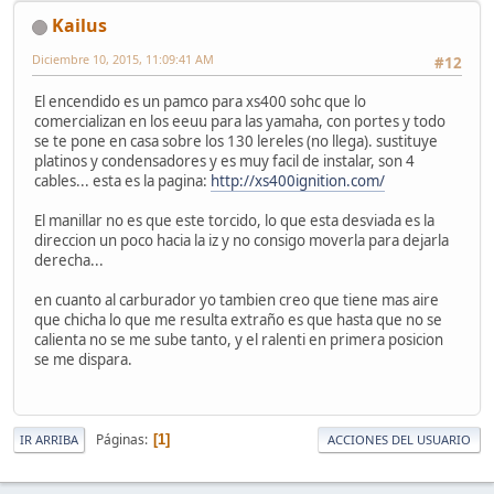
Kailus
Diciembre 10, 2015, 11:09:41 AM
#12
El encendido es un pamco para xs400 sohc que lo
comercializan en los eeuu para las yamaha, con portes y todo
se te pone en casa sobre los 130 lereles (no llega). sustituye
platinos y condensadores y es muy facil de instalar, son 4
cables... esta es la pagina:
http://xs400ignition.com/
El manillar no es que este torcido, lo que esta desviada es la
direccion un poco hacia la iz y no consigo moverla para dejarla
derecha...
en cuanto al carburador yo tambien creo que tiene mas aire
que chicha lo que me resulta extraño es que hasta que no se
calienta no se me sube tanto, y el ralenti en primera posicion
se me dispara.
Páginas
1
IR ARRIBA
ACCIONES DEL USUARIO