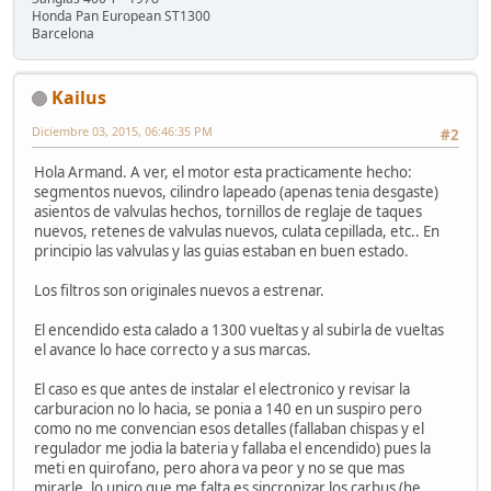
Honda Pan European ST1300
Barcelona
Kailus
Diciembre 03, 2015, 06:46:35 PM
#2
Hola Armand. A ver, el motor esta practicamente hecho:
segmentos nuevos, cilindro lapeado (apenas tenia desgaste)
asientos de valvulas hechos, tornillos de reglaje de taques
nuevos, retenes de valvulas nuevos, culata cepillada, etc.. En
principio las valvulas y las guias estaban en buen estado.
Los filtros son originales nuevos a estrenar.
El encendido esta calado a 1300 vueltas y al subirla de vueltas
el avance lo hace correcto y a sus marcas.
El caso es que antes de instalar el electronico y revisar la
carburacion no lo hacia, se ponia a 140 en un suspiro pero
como no me convencian esos detalles (fallaban chispas y el
regulador me jodia la bateria y fallaba el encendido) pues la
meti en quirofano, pero ahora va peor y no se que mas
mirarle. lo unico que me falta es sincronizar los carbus (he