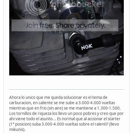
Ahora lo unico que me queda solucionar es el tema de
carburacion, en caliente se me sube a 3.000-4.000 vueltas
mientras que en frio (sin aire) se me mantiene a 1.300-1.500.
Los tornillos de riqueza los llevo un poco pobres y creo que por
ahi viene todo el asunto... Es normal que al accionar el starter
(1ª posicion) suba 3.000-4.000 vueltas sobre el ralenti? (llevo
mikunis).