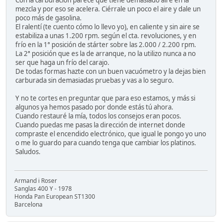
Con la carburación parece que tiene demasiado aire en la
mezcla y por eso se acelera. Ciérrale un poco el aire y dale un
poco más de gasolina.
El ralentí (te cuento cómo lo llevo yo), en caliente y sin aire se
estabiliza a unas 1.200 rpm. según el cta. revoluciones, y en
frío en la 1ª posición de stárter sobre las 2.000 / 2.200 rpm.
La 2ª posición que es la de arranque, no la utilizo nunca a no
ser que haga un frío del carajo.
De todas formas hazte con un buen vacuómetro y la dejas bien
carburada sin demasiadas pruebas y vas a lo seguro.
Y no te cortes en preguntar que para eso estamos, y más si
algunos ya hemos pasado por donde estás tú ahora.
Cuando restauré la mía, todos los consejos eran pocos.
Cuando puedas me pasas la dirección de internet donde
compraste el encendido electrónico, que igual le pongo yo uno
o me lo guardo para cuando tenga que cambiar los platinos.
Saludos.
Armand i Roser
Sanglas 400 Y - 1978
Honda Pan European ST1300
Barcelona