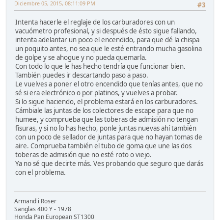
Diciembre 05, 2015, 08:11:09 PM
#3
Intenta hacerle el reglaje de los carburadores con un
vacuómetro profesional, y si después de ésto sigue fallando,
intenta adelantar un poco el encendido, para que dé la chispa
un poquito antes, no sea que le esté entrando mucha gasolina
de golpe y se ahogue y no pueda quemarla.
Con todo lo que le has hecho tendría que funcionar bien.
También puedes ir descartando paso a paso.
Le vuelves a poner el otro encendido que tenías antes, que no
sé si era electrónico o por platinos, y vuelves a probar.
Si lo sigue haciendo, el problema estará en los carburadores.
Cámbiale las juntas de los colectores de escape para que no
humee, y comprueba que las toberas de admisión no tengan
fisuras, y si no lo has hecho, ponle juntas nuevas ahí también
con un poco de sellador de juntas para que no hayan tomas de
aire. Comprueba también el tubo de goma que une las dos
toberas de admisión que no esté roto o viejo.
Ya no sé que decirte más. Ves probando que seguro que darás
con el problema.
Armand i Roser
Sanglas 400 Y - 1978
Honda Pan European ST1300