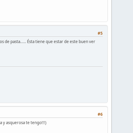
#5
de pasta..... Ésta tiene que estar de este buen ver
#6
a y asquerosa te tengo!!!)