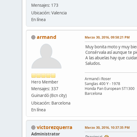
Mensajes: 173
Ubicación: Valencia
En línea
armand
Marzo 30, 2016, 09:58:21 PM
Muy bonita moto y muy bie
Consérvala así aunque te pi
A las abuelas hay que cuida
Saludos.
Armand i Roser
Hero Member
Sanglas 400 Y - 1978
Mensajes: 337
Honda Pan European ST1300
Barcelona
Guinardó (Bcn city)
Ubicación: Barcelona
En línea
victorezquerra
Marzo 30, 2016, 10:37:35 PM
Administrator
Preciosa!