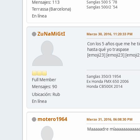
Mensajes: 113
Sanglas 500 S ´78
Sanglas 500/2 ´54
Terrassa (Barcelona)
En línea
ZuNaMiGtI
Marzo 30, 2016, 11:20:33 PM
Con los 5 años que me he t
hasta qué yo traspase
[emoji23] [emoji23] [emoji2
Sanglas 350/3 1954
Full Member
Ex Honda FMX 650 2006
Mensajes: 90
Honda CB500X 2014
Ubicación: Rub
En línea
motero1964
Marzo 31, 2016, 06:08:30 PM
Maaaaadre míaaaaaaaaaaaaaaa