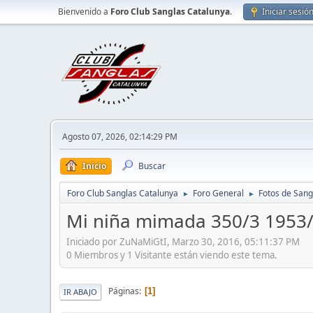
Bienvenido a
Foro Club Sanglas Catalunya
.
Iniciar sesió
Agosto 07, 2026, 02:14:29 PM
Inicio
Buscar
Foro Club Sanglas Catalunya
Foro General
Fotos de Sang
►
►
Mi niña mimada 350/3 1953
Iniciado por ZuNaMiGtI, Marzo 30, 2016, 05:11:37 PM
0 Miembros y 1 Visitante están viendo este tema.
Páginas
1
IR ABAJO