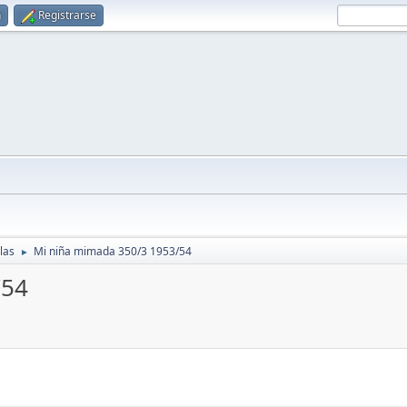
n
Registrarse
las
Mi niña mimada 350/3 1953/54
►
/54