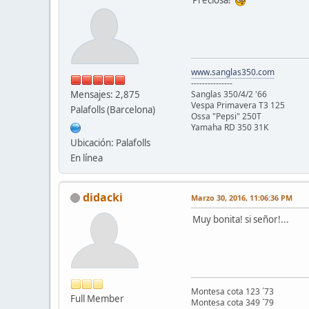
www.sanglas350.com
---------------
Mensajes: 2,875
Sanglas 350/4/2 '66
Vespa Primavera T3 125
Palafolls (Barcelona)
Ossa "Pepsi" 250T
Yamaha RD 350 31K
Ubicación: Palafolls
En línea
didacki
Marzo 30, 2016, 11:06:36 PM
Muy bonita! si señor!...
Montesa cota 123 ´73
Full Member
Montesa cota 349 ´79