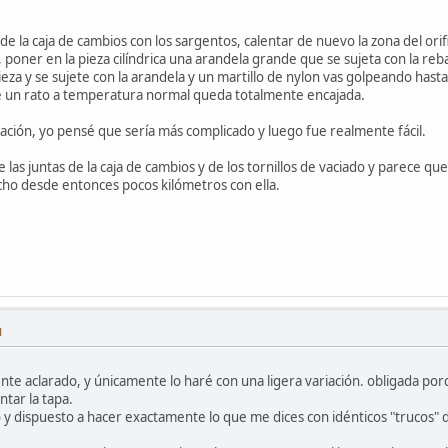
de la caja de cambios con los sargentos, calentar de nuevo la zona del orifi
a, poner en la pieza cilíndrica una arandela grande que se sujeta con la reba
pieza y se sujete con la arandela y un martillo de nylon vas golpeando has
e un rato a temperatura normal queda totalmente encajada.
icación, yo pensé que sería más complicado y luego fue realmente fácil.
las juntas de la caja de cambios y de los tornillos de vaciado y parece qu
cho desde entonces pocos kilómetros con ella.
M
 aclarado, y únicamente lo haré con una ligera variación. obligada porqu
ntar la tapa.
y dispuesto a hacer exactamente lo que me dices con idénticos "trucos" 