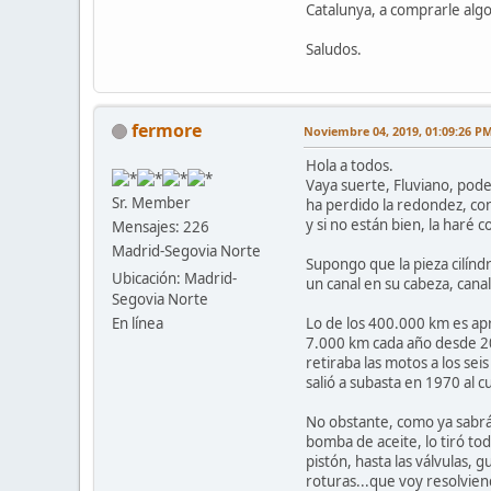
Catalunya, a comprarle algo
Saludos.
fermore
Noviembre 04, 2019, 01:09:26 P
Hola a todos.
Vaya suerte, Fluviano, pode
Sr. Member
ha perdido la redondez, con
y si no están bien, la haré 
Mensajes: 226
Madrid-Segovia Norte
Supongo que la pieza cilíndr
Ubicación: Madrid-
un canal en su cabeza, canal 
Segovia Norte
Lo de los 400.000 km es ap
En línea
7.000 km cada año desde 200
retiraba las motos a los se
salió a subasta en 1970 al cu
No obstante, como ya sabrás,
bomba de aceite, lo tiró to
pistón, hasta las válvulas, 
roturas...que voy resolvie