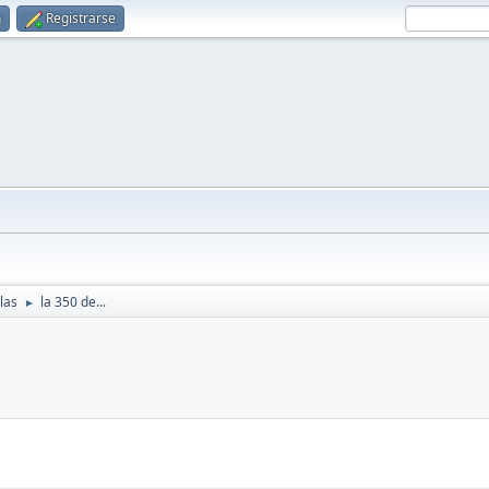
n
Registrarse
las
la 350 de...
►