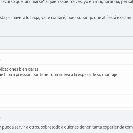
 recurso que "arrimarse" a quien sabe. Ya ves, yo en mi ignorancia, pens
ta primavera lo haga, ya te contaré, pues supongo que ahí está exactamen
M
licaciones bien claras.
 que hiba a pression por tener una nueva a la espera de su montaje
M
n pueda servir a otros, sobretodo a quienes tienen tanta experiencia como