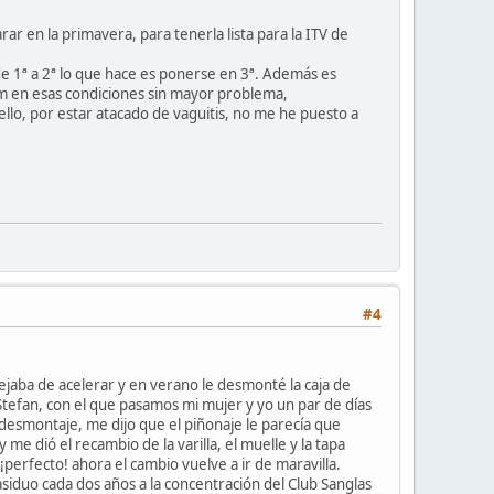
r en la primavera, para tenerla lista para la ITV de
 de 1ª a 2ª lo que hace es ponerse en 3ª. Además es
km en esas condiciones sin mayor problema,
llo, por estar atacado de vaguitis, no me he puesto a
#4
dejaba de acelerar y en verano le desmonté la caja de
a Stefan, con el que pasamos mi mujer y yo un par de días
l desmontaje, me dijo que el piñonaje le parecía que
 me dió el recambio de la varilla, el muelle y la tapa
erfecto! ahora el cambio vuelve a ir de maravilla.
siduo cada dos años a la concentración del Club Sanglas