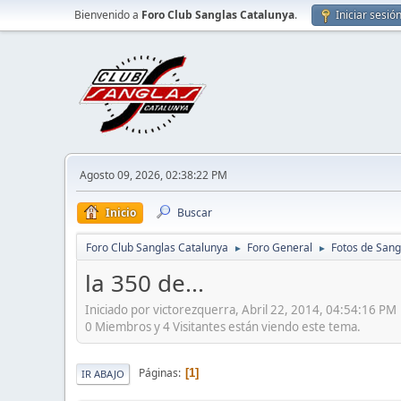
Bienvenido a
Foro Club Sanglas Catalunya
.
Iniciar sesió
Agosto 09, 2026, 02:38:22 PM
Inicio
Buscar
Foro Club Sanglas Catalunya
Foro General
Fotos de Sang
►
►
la 350 de...
Iniciado por victorezquerra, Abril 22, 2014, 04:54:16 PM
0 Miembros y 4 Visitantes están viendo este tema.
Páginas
1
IR ABAJO