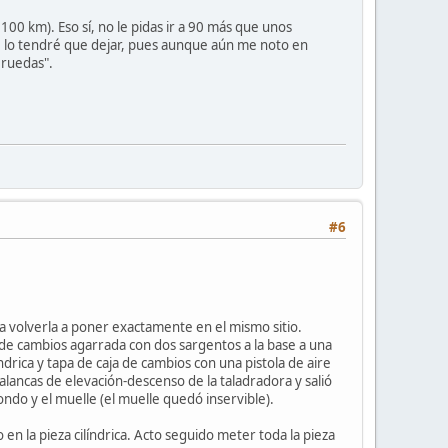
 100 km). Eso sí, no le pidas ir a 90 más que unos
de lo tendré que dejar, pues aunque aún me noto en
 ruedas".
#6
ra volverla a poner exactamente en el mismo sitio.
ja de cambios agarrada con dos sargentos a la base a una
drica y tapa de caja de cambios con una pistola de aire
alancas de elevación-descenso de la taladradora y salió
 fondo y el muelle (el muelle quedó inservible).
o en la pieza cilíndrica. Acto seguido meter toda la pieza