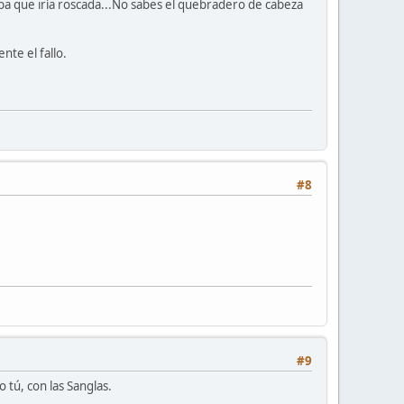
aba que iría roscada...No sabes el quebradero de cabeza
te el fallo.
#8
#9
 tú, con las Sanglas.