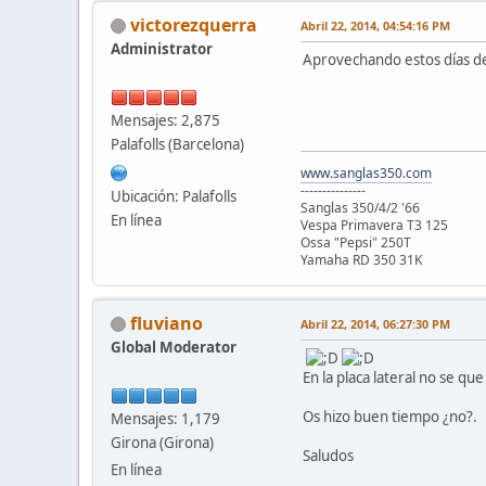
victorezquerra
Abril 22, 2014, 04:54:16 PM
Administrator
Aprovechando estos días de 
Mensajes: 2,875
Palafolls (Barcelona)
www.sanglas350.com
---------------
Ubicación: Palafolls
Sanglas 350/4/2 '66
En línea
Vespa Primavera T3 125
Ossa "Pepsi" 250T
Yamaha RD 350 31K
fluviano
Abril 22, 2014, 06:27:30 PM
Global Moderator
En la placa lateral no se qu
Os hizo buen tiempo ¿no?.
Mensajes: 1,179
Girona (Girona)
Saludos
En línea