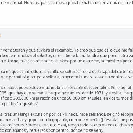
 de material. No veas que rato más agradable hablando en alemán con ellos 
M
r ver a Stefan y que tuviera el recambio. Yo creo que eso es lo que me fal
 lo que ni enclava el selector, ni le retiene bien. Tendré que poner otra 
con el torno, pues es cosa sencilla: plana por un extremo, semiesfera por el
ica en que se introduce la varilla, se soltará a rosca de la tapa del carte
que permitirá girar para soltarla, o apretarla una vez puesta dentro la varil
roximado, pues estuvo muchos km sin el cable del cuentakm. Pero por ah
5, que hay que sumar a los que hice antes, desde 1971, y a estos, los que 
is años o 300.000 km (a razón de unos 50.000 km anuales, en dos turnos d
mplir los "requisitos".
 tras una larga excursión por los Pirineos, hace seis años, se giró el coji
do en marcha, y gripó todo lo gripable, com que Alberto (JPescata) me pus
guías, cojinetes, retenes, etc. etc. Y así, tengo todo nuevo menos el chasis 
ndo con apaños y refuerzos por dentro, donde no se ven).