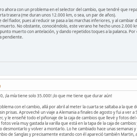
o ahora con un problema en el selector del cambio, que tendré que repara
rta trasera (me duran unos 12.000 km, o sea, un par de años).
 del fiador, pues al reducir se pasa a las marchas inferiores, y al cambiar
unto muerto. No obstante, conociéndolo, este verano he hecho unos 2.000 
unto muerto con antelación, y dando repetidos toques a la palanca. Por e
a pendiente.
M
0, ¡la mía tiene solo 35.000! ¡lo que me tiene que durar aún!
lema con el cambio, allá por abril al meter la cuarta se saltaba a la que 
sin prisas. Aproveché un viaje a Alemania a finales de agosto y fui a ver 
r, y le enseñé todo el piñonaje de la caja de cambios que llevé y fotos de
fotos veía muy gastada la varilla que está en la tapa de la caja de cambios y
o desmontarlo y volver a montarlo. Lo he cambiado hace unas semanas y ¡p
bio de Sanglas y precisamente estando con él apareció también Martin, a