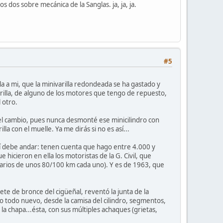
dos sobre mecánica de la Sanglas. ja, ja, ja.
#5
la a mi, que la minivarilla redondeada se ha gastado y
varilla, de alguno de los motores que tengo de repuesto,
 otro.
r del cambio, pues nunca desmonté ese minicilindro con
la con el muelle. Ya me dirás si no es así...
í debe andar: tenen cuenta que hago entre 4.000 y
hicieron en ella los motoristas de la G. Civil, que
iarios de unos 80/100 km cada uno). Y es de 1963, que
nete de bronce del cigüeñal, reventó la junta de la
o todo nuevo, desde la camisa del cilindro, segmentos,
y la chapa...ésta, con sus múltiples achaques (grietas,