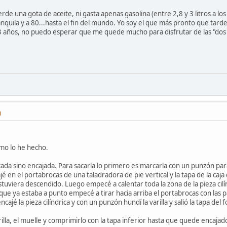
rde una gota de aceite, ni gasta apenas gasolina (entre 2,8 y 3 litros a los
anquila y a 80...hasta el fin del mundo. Yo soy el que más pronto que tar
73 años, no puedo esperar que me quede mucho para disfrutar de las "dos
M
omo lo he hecho.
oscada sino encajada. Para sacarla lo primero es marcarla con un punzón pa
cajé en el portabrocas de una taladradora de pie vertical y la tapa de la ca
stuviera descendido. Luego empecé a calentar toda la zona de la pieza cilín
que ya estaba a punto empecé a tirar hacia arriba el portabrocas con las p
ncajé la pieza cilíndrica y con un punzón hundí la varilla y salió la tapa del
arilla, el muelle y comprimirlo con la tapa inferior hasta que quede encajad