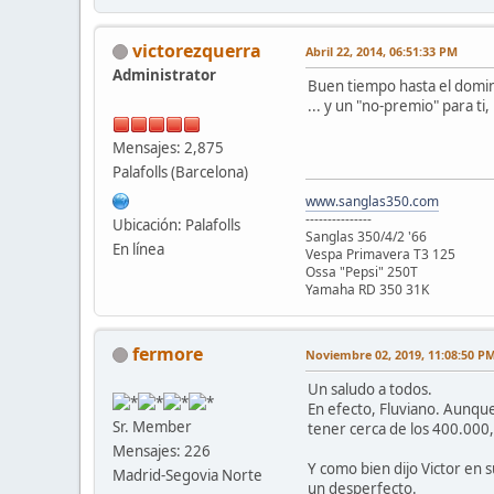
victorezquerra
Abril 22, 2014, 06:51:33 PM
Administrator
Buen tiempo hasta el domin
... y un "no-premio" para ti,
Mensajes: 2,875
Palafolls (Barcelona)
www.sanglas350.com
---------------
Ubicación: Palafolls
Sanglas 350/4/2 '66
En línea
Vespa Primavera T3 125
Ossa "Pepsi" 250T
Yamaha RD 350 31K
fermore
Noviembre 02, 2019, 11:08:50 P
Un saludo a todos.
En efecto, Fluviano. Aunqu
Sr. Member
tener cerca de los 400.000, 
Mensajes: 226
Y como bien dijo Victor en 
Madrid-Segovia Norte
un desperfecto.