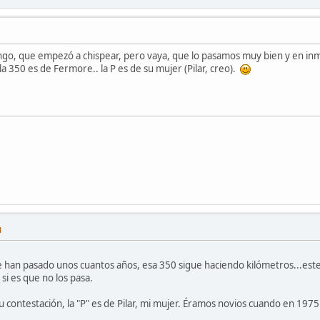
go, que empezó a chispear, pero vaya, que lo pasamos muy bien y en in
 la 350 es de Fermore.. la P es de su mujer (Pilar, creo).
M
e han pasado unos cuantos años, esa 350 sigue haciendo kilómetros...este
si es que no los pasa.
su contestación, la "P" es de Pilar, mi mujer. Éramos novios cuando en 1975