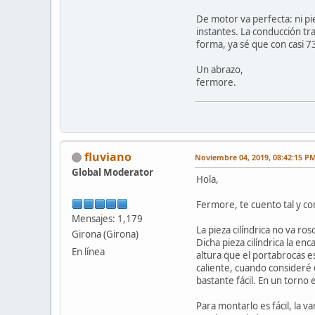
De motor va perfecta: ni pie
instantes. La conducción tr
forma, ya sé que con casi 
Un abrazo,
fermore.
fluviano
Noviembre 04, 2019, 08:42:15 P
Global Moderator
Hola,
Fermore, te cuento tal y c
Mensajes: 1,179
La pieza cilíndrica no va r
Girona (Girona)
Dicha pieza cilíndrica la en
En línea
altura que el portabrocas e
caliente, cuando consideré 
bastante fácil. En un torno e
Para montarlo es fácil, la v