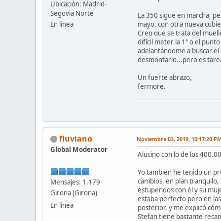
Ubicación: Madrid-
Segovia Norte
La 350 sigue en marcha, per
mayo, con otra nueva cubie
En línea
Creo que se trata del muelle
difícil meter la 1ª o el p
adelantándome a buscar el p
desmontarlo...pero es tare
Un fuerte abrazo,
fermore.
fluviano
Noviembre 03, 2019, 10:17:20 P
Global Moderator
Alucino con lo de los 400.00
Yo también he tenido un prob
cambios, en plan tranquilo, 
Mensajes: 1,179
estupendos con él y su muje
Girona (Girona)
estaba perfecto pero en las 
En línea
posterior, y me explicó cóm
Stefan tiene bastante recam