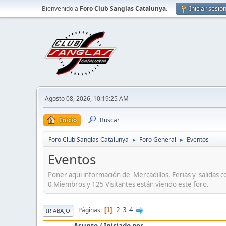
Bienvenido a
Foro Club Sanglas Catalunya
.
Iniciar sesió
Agosto 08, 2026, 10:19:25 AM
Inicio
Buscar
Foro Club Sanglas Catalunya
Foro General
Eventos
►
►
Eventos
Poner aqui información de Mercadillos, Ferias y salidas co
0 Miembros y 125 Visitantes están viendo este foro.
2
3
4
Páginas
1
IR ABAJO
Asunto
/
Iniciado por