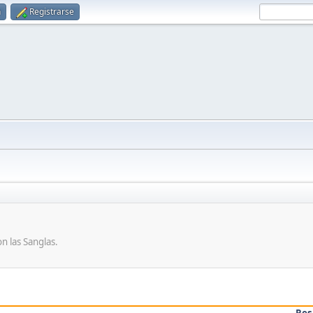
n
Registrarse
n las Sanglas.
Res