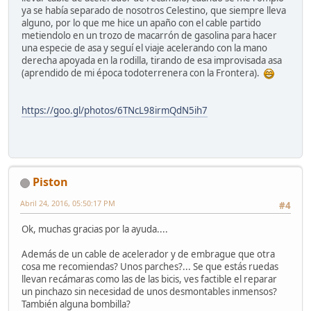
ya se había separado de nosotros Celestino, que siempre lleva
alguno, por lo que me hice un apaño con el cable partido
metiendolo en un trozo de macarrón de gasolina para hacer
una especie de asa y seguí el viaje acelerando con la mano
derecha apoyada en la rodilla, tirando de esa improvisada asa
(aprendido de mi época todoterrenera con la Frontera).
https://goo.gl/photos/6TNcL98irmQdN5ih7
Piston
Abril 24, 2016, 05:50:17 PM
#4
Ok, muchas gracias por la ayuda....
Además de un cable de acelerador y de embrague que otra
cosa me recomiendas? Unos parches?... Se que estás ruedas
llevan recámaras como las de las bicis, ves factible el reparar
un pinchazo sin necesidad de unos desmontables inmensos?
También alguna bombilla?