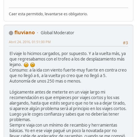
Caer esta permitido, levantarse es obligatorio.
fluviano
Global Moderator
Abril 24, 2016, 01:51:00 PM
#3
El viaje lo hicimos cargados, por supuesto. Y a la vuelta más, ya
que regresabamos con el trofeo a los de desplazamiento más
lejano.
Consumo: a la ida con viento fuerte-muy fuerte en contra creo
que no llegó a 6, a la vuelta yo creo que no llegó a 5.
Autonomía de unos 250 mas o menos.
Lógicamente antes de meterte en un viaje largo mi
recomendación es que empieces por viajes cortos y los vas
alargando, hasta que estés seguro que no te va a dejar tirado,
si aparece algún problema será al principio en los viajes cortos.
Luego ya le coges confianza y sabes que no deberías tener
problemas.
Siempre viaja con un mínimo de recambio y herramientas
básicas. Yo en ese viaje pagué un poco la novatada por no
llevar cable de acelerador de recambio, cuando se me rompió