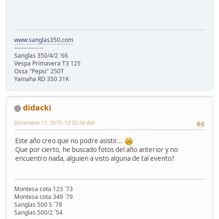
www.sanglas350.com
---------------
Sanglas 350/4/2 '66
Vespa Primavera T3 125
Ossa "Pepsi" 250T
Yamaha RD 350 31K
didacki
Diciembre 17, 2015, 12:02:38 AM
#6
Este año creo que no podre asistir...
Que por cierto, he buscado fotos del año anterior y no
encuentro nada, alguien a visto alguna de tal evento?
Montesa cota 123 ´73
Montesa cota 349 ´79
Sanglas 500 S ´78
Sanglas 500/2 ´54