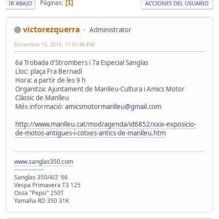
Páginas
1
IR ABAJO
ACCIONES DEL USUARIO
victorezquerra
Administrator
Diciembre 15, 2015, 11:01:46 PM
6a Trobada d'Strombers i 7a Especial Sanglas
Lloc: plaça Fra Bernadí
Hora: a partir de les 9 h
Organitza: Ajuntament de Manlleu-Cultura i Amics Motor
Clàssic de Manlleu
Més informació:
amicsmotormanlleu@gmail.com
http://www.manlleu.cat/mod/agenda/id6852/xxix-exposicio-
de-motos-antigues-i-cotxes-antics-de-manlleu.htm
www.sanglas350.com
---------------
Sanglas 350/4/2 '66
Vespa Primavera T3 125
Ossa "Pepsi" 250T
Yamaha RD 350 31K