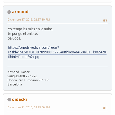
armand
Diciembre 17, 2015, 02:37:10 PM
#7
Yo tengo las mias en la nube.
te pongo el enlace.
Saludos.
https://onedrive.live.com/redir?
resid=15E5B7DE8B789900!527&authkey=!AG0al31J_i9XZAc&
ithint=folder%2cjpg
Armand i Roser
Sanglas 400 Y - 1978
Honda Pan European ST1300
Barcelona
didacki
Diciembre 21, 2015, 09:29:56 AM
#8