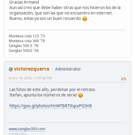
Gracias Armand
Aun así creo que debe haber otras que nos hicieron los de la
organización, que son las que no encuentro en internet.
Bueno, estas ya son un buen recuerdo
Montesa cota 123 ´73
Montesa cota 349 ´79
Sanglas 500 S ´78
Sanglas 500/2 ´54
victorezquerra
Administrator
Enero 18, 2016, 11:07:48 PM
#9
Las fotos de este año, perdonar por el retraso.
Stefan, apunta los números de serie!
https://goo.gl/photos/HnWTBR7ttqcxPGSH8
www.sanglas350.com
---------------