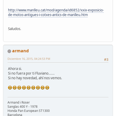
http://www.manlleu.cat/mod/agenda/id6852/xxix-exposicio-
de-motos-antigues-i-cotxes-antics-de-manlleu.htm
Saludos.
armand
Diciembre 16, 2015, 04:24:53 PM
#3
Ahora si.
Si no fuera por ti Fluviano......
Si no hay novedad, ahí nos vemos.
Armand i Roser
Sanglas 400 Y - 1978
Honda Pan European ST1300
Barcelona