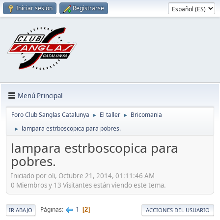
Iniciar sesión
Registrarse
Menú Principal
Foro Club Sanglas Catalunya
El taller
Bricomania
►
►
lampara estrboscopica para pobres.
►
lampara estrboscopica para
pobres.
Iniciado por oli, Octubre 21, 2014, 01:11:46 AM
0 Miembros y 13 Visitantes están viendo este tema.
1
Páginas
2
IR ABAJO
ACCIONES DEL USUARIO