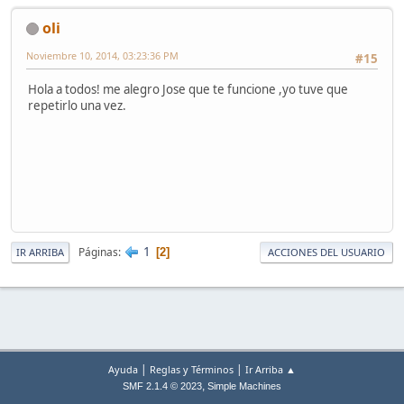
oli
Noviembre 10, 2014, 03:23:36 PM
#15
Hola a todos! me alegro Jose que te funcione ,yo tuve que
repetirlo una vez.
1
Páginas
2
IR ARRIBA
ACCIONES DEL USUARIO
|
|
Ayuda
Reglas y Términos
Ir Arriba ▲
,
SMF 2.1.4 © 2023
Simple Machines