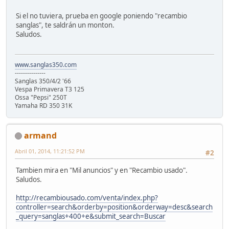
Si el no tuviera, prueba en google poniendo "recambio
sanglas", te saldrán un monton.
Saludos.
www.sanglas350.com
---------------
Sanglas 350/4/2 '66
Vespa Primavera T3 125
Ossa "Pepsi" 250T
Yamaha RD 350 31K
armand
Abril 01, 2014, 11:21:52 PM
#2
Tambien mira en "Mil anuncios" y en "Recambio usado".
Saludos.
http://recambiousado.com/venta/index.php?
controller=search&orderby=position&orderway=desc&search
_query=sanglas+400+e&submit_search=Buscar