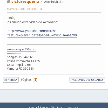
victorezquerra
Administrator
Marzo 08, 2014, 08:20:09 PM
Hola,
os cuelgo este video de Acrobatic:
http://www.youtube.com/watch?
feature=player_detailpage&v=mySqHAAMZV0
www.sanglas350.com
---------------
Sanglas 350/4/2 '66
Vespa Primavera T3 125
Ossa "Pepsi" 250T
Yamaha RD 350 31K
Páginas
1
IR ARRIBA
ACCIONES DEL USUARIO
|
|
Ayuda
Reglas y Términos
Ir Arriba ▲