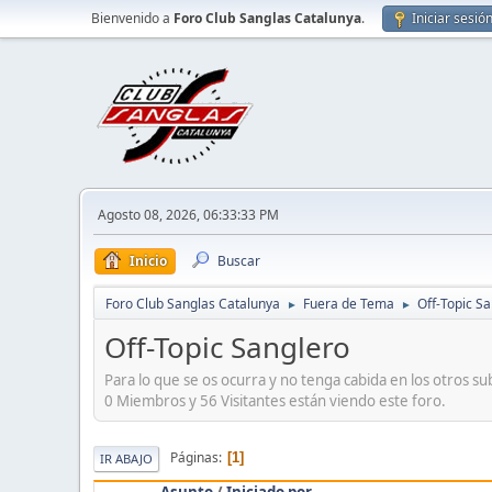
Bienvenido a
Foro Club Sanglas Catalunya
.
Iniciar sesió
Agosto 08, 2026, 06:33:33 PM
Inicio
Buscar
Foro Club Sanglas Catalunya
Fuera de Tema
Off-Topic S
►
►
Off-Topic Sanglero
Para lo que se os ocurra y no tenga cabida en los otros s
0 Miembros y 56 Visitantes están viendo este foro.
Páginas
1
IR ABAJO
Asunto
/
Iniciado por