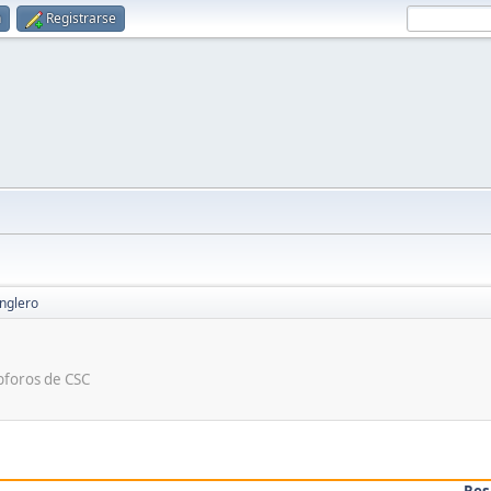
n
Registrarse
anglero
ubforos de CSC
Res