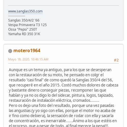
www.sanglas350.com
---------------
Sanglas 350/4/2 '66
Vespa Primavera T3 125
Ossa "Pepsi" 250T
Yamaha RD 350 31K
motero1964
Mayo 18, 2020, 10:46:15 AM
#2
Aunque es un tema ya antiguo, para los que se desesperan
con la restauración de su moto, he pensado en colgr el
resultado "casi final" de como quedó la Sanglas 350/4 del 56,
que recuperé en el año 2015. Costó muchos dolores de cabeza
y bastante dinero conseguir piezas, recomponer las que
habían y ya no os digo lo del sidecar, pintura, logos, tapizado,
restauración de instalación eléctrica, cromados........
Pero os dejo una foto del resultado, porque una vez pasadas
las angustias (y yo sigo con ellas, porque el motor no acaba de
ir fino como debiera), la sensación de rodar con ella y sacarla
de concentración, es inenarrable......Ánimo a los que estéis en
el proceso, que a pesar de todo, al final merece la pena!!!.