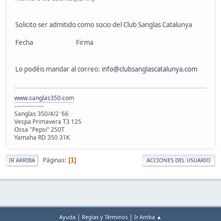
Solicito ser admitido como socio del Club Sanglas Catalunya
Fecha Firma
Lo podéis mandar al correo:
info@clubsanglascatalunya.com
www.sanglas350.com
---------------
Sanglas 350/4/2 '66
Vespa Primavera T3 125
Ossa "Pepsi" 250T
Yamaha RD 350 31K
Páginas
1
IR ARRIBA
ACCIONES DEL USUARIO
|
|
Ayuda
Reglas y Términos
Ir Arriba ▲