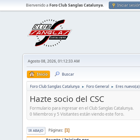
Bienvenido a
Foro Club Sanglas Catalunya
.
Iniciar sesió
Agosto 08, 2026, 01:12:33 AM
Inicio
Buscar
Foro Club Sanglas Catalunya
Foro General
Eres nuevo(a) 
►
►
Hazte socio del CSC
Formulario para ingresar en el Club Sanglas Catalunya.
0 Miembros y 5 Visitantes están viendo este foro.
Páginas
1
IR ABAJO
Asunto
/
Iniciado por