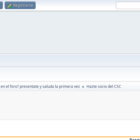
n
Registrarse
en el foro? presentate y saluda la primera vez
Hazte socio del CSC
►
Resp