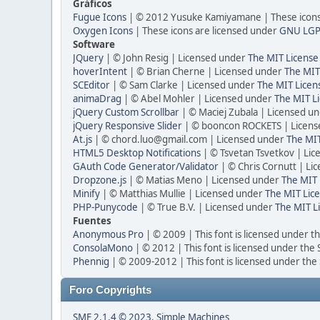
Gráficos
Fugue Icons
| © 2012 Yusuke Kamiyamane | These icons 
Oxygen Icons
| These icons are licensed under
GNU LGP
Software
JQuery
| © John Resig | Licensed under
The MIT License
hoverIntent
| © Brian Cherne | Licensed under
The MIT
SCEditor
| © Sam Clarke | Licensed under
The MIT Licen
animaDrag
| © Abel Mohler | Licensed under
The MIT Li
jQuery Custom Scrollbar
| © Maciej Zubala | Licensed u
jQuery Responsive Slider
| © booncon ROCKETS | Licen
At.js
| © chord.luo@gmail.com | Licensed under
The MIT
HTML5 Desktop Notifications
| © Tsvetan Tsvetkov | Li
GAuth Code Generator/Validator
| © Chris Cornutt | L
Dropzone.js
| © Matias Meno | Licensed under
The MIT 
Minify
| © Matthias Mullie | Licensed under
The MIT Lice
PHP-Punycode
| © True B.V. | Licensed under
The MIT L
Fuentes
Anonymous Pro
| © 2009 | This font is licensed under t
ConsolaMono
| © 2012 | This font is licensed under the
Phennig
| © 2009-2012 | This font is licensed under the
Foro Copyrights
SMF 2.1.4 © 2023
,
Simple Machines