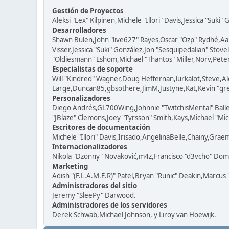
Gestión de Proyectos
Aleksi "Lex" Kilpinen,Michele "Illori" Davis,Jessica "Suki"
Desarrolladores
Shawn Bulen,John "live627" Rayes,Oscar "Ozp" Rydhé,Aa
Visser,Jessica "Suki" González,Jon "Sesquipedalian" St
"Oldiesmann" Eshom,Michael "Thantos" Miller,Norv,Peter 
Especialistas de soporte
Will "Kindred" Wagner,Doug Heffernan,lurkalot,Steve,Al
Large,Duncan85,gbsothere,JimM,Justyne,Kat,Kevin "grey
Personalizadores
Diego Andrés,GL700Wing,Johnnie "TwitchisMental" Ball
"JBlaze" Clemons,Joey "Tyrsson" Smith,Kays,Michael "Mic
Escritores de documentación
Michele "Illori" Davis,Irisado,AngelinaBelle,Chainy,Gra
Internacionalizadores
Nikola "Dzonny" Novaković,m4z,Francisco "d3vcho" Dom
Marketing
Adish "(F.L.A.M.E.R)" Patel,Bryan "Runic" Deakin,Marcus
Administradores del sitio
Jeremy "SleePy" Darwood.
Administradores de los servidores
Derek Schwab,Michael Johnson, y Liroy van Hoewijk.