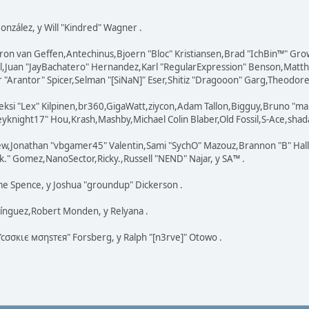
 González, y Will "Kindred" Wagner .
ron van Geffen,Antechinus,Bjoern "Bloc" Kristiansen,Brad "IchBin™" Gr
ovell,Juan "JayBachatero" Hernandez,Karl "RegularExpression" Benson,Ma
"Arantor" Spicer,Selman "[SiNaN]" Eser,Shitiz "Dragooon" Garg,Theodore "
eksi "Lex" Kilpinen,br360,GigaWatt,ziycon,Adam Tallon,Bigguy,Bruno "ma
knight17" Hou,Krash,Mashby,Michael Colin Blaber,Old Fossil,S-Ace,shad
ew,Jonathan "vbgamer45" Valentin,Sami "SychO" Mazouz,Brannon "B" Hal
k." Gomez,NanoSector,Ricky.,Russell "NEND" Najar, y SA™ .
eme Spence, y Joshua "groundup" Dickerson .
ínguez,Robert Monden, y Relyana .
 "cσσкιє мσηѕтєя" Forsberg, y Ralph "[n3rve]" Otowo .