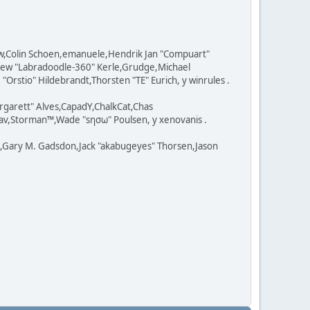
ow,Colin Schoen,emanuele,Hendrik Jan "Compuart"
tthew "Labradoodle-360" Kerle,Grudge,Michael
Orstio" Hildebrandt,Thorsten "TE" Eurich, y winrules .
rgarett" Alves,CapadY,ChalkCat,Chas
av,Storman™,Wade "sησω" Poulsen, y xenovanis .
l,Gary M. Gadsdon,Jack "akabugeyes" Thorsen,Jason