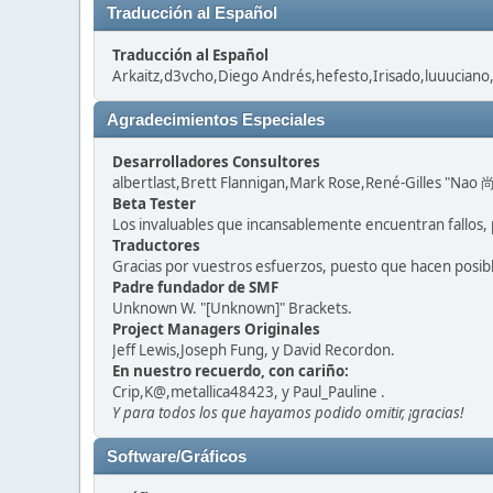
Traducción al Español
Traducción al Español
Arkaitz,d3vcho,Diego Andrés,hefesto,Irisado,luuuciano
Agradecimientos Especiales
Desarrolladores Consultores
albertlast,Brett Flannigan,Mark Rose,René-Gilles "Nao 尚
Beta Tester
Los invaluables que incansablemente encuentran fallos, 
Traductores
Gracias por vuestros esfuerzos, puesto que hacen posib
Padre fundador de SMF
Unknown W. "[Unknown]" Brackets.
Project Managers Originales
Jeff Lewis,Joseph Fung, y David Recordon.
En nuestro recuerdo, con cariño:
Crip,K@,metallica48423, y Paul_Pauline .
Y para todos los que hayamos podido omitir, ¡gracias!
Software/Gráficos