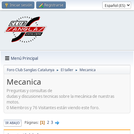
Iniciar sesión
Registrarse
Menú Principal
Foro Club Sanglas Catalunya
El taller
Mecanica
►
►
Mecanica
Preguntas y consultas de
dudas y discusiones tecnicas sobre la mecánica de nuestras
motos.
0 Miembros y 76 Visitantes están viendo este foro.
2
3
Páginas
1
IR ABAJO