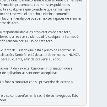
or recuerde que no monitorizamos activamente los mensajes
información presentada. Los mensajes publicados
e invita a cualquiera que considere que un mensaje
 foro se reservan el derecho a eliminar contenido
or favor entienda que pueden no ser capaces de eliminar
bros del foro.
 responsabilidad a los propietarios de este foro,
l derecho a revelar su identidad (o cualquier información
ción causada por su uso de este foro.
 cuenta de usuario que está a punto de registrar, se
 validación. También está de acuerdo en no usar NUNCA
ra su cuenta, a fin de prevenir su robo.
ción nítida y exacta. Cualquier información que el
r de aplicación las sanciones apropiadas.
 al foro o contactar con su proveedor de acceso a
e o su contraseña), en la caché de su navegador. Esto
ador.