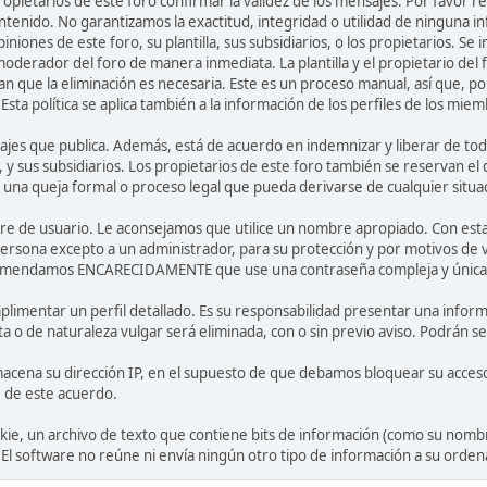
 propietarios de este foro confirmar la validez de los mensajes. Por fav
ntenido. No garantizamos la exactitud, integridad o utilidad de ninguna 
iniones de este foro, su plantilla, sus subsidiarios, o los propietarios. S
 moderador del foro de manera inmediata. La plantilla y el propietario del
n que la eliminación es necesaria. Este es un proceso manual, así que, p
ta política se aplica también a la información de los perfiles de los miem
jes que publica. Además, está de acuerdo en indemnizar y liberar de toda
la, y sus subsidiarios. Los propietarios de este foro también se reservan e
 una queja formal o proceso legal que pueda derivarse de cualquier situa
bre de usuario. Le aconsejamos que utilice un nombre apropiado. Con esta
ersona excepto a un administrador, para su protección y por motivos de
comendamos ENCARECIDAMENTE que use una contraseña compleja y única pa
limentar un perfil detallado. Es su responsabilidad presentar una informa
ta o de naturaleza vulgar será eliminada, con o sin previo aviso. Podrán se
acena su dirección IP, en el supuesto de que debamos bloquear su acceso
e de este acuerdo.
ie, un archivo de texto que contiene bits de información (como su nombr
 software no reúne ni envía ningún otro tipo de información a su orden