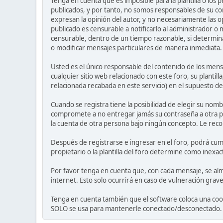
Tenga en cuenta que es imposible para la plantilla o los
publicados, y por tanto, no somos responsables de su co
expresan la opinión del autor, y no necesariamente las op
publicado es censurable a notificarlo al administrador o
censurable, dentro de un tiempo razonable, si determina
o modificar mensajes particulares de manera inmediata. Es
Usted es el único responsable del contenido de los mensa
cualquier sitio web relacionado con este foro, su plantil
relacionada recabada en este servicio) en el supuesto de
Cuando se registra tiene la posibilidad de elegir su nom
compromete a no entregar jamás su contraseña a otra p
la cuenta de otra persona bajo ningún concepto. Le re
Después de registrarse e ingresar en el foro, podrá cump
propietario o la plantilla del foro determine como inexac
Por favor tenga en cuenta que, con cada mensaje, se alm
internet. Esto solo ocurrirá en caso de vulneración grav
Tenga en cuenta también que el software coloca una cook
SOLO se usa para mantenerle conectado/desconectado. El