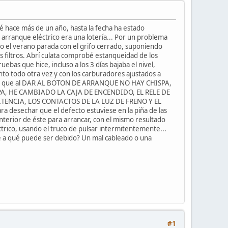
é hace más de un año, hasta la fecha ha estado
 arranque eléctrico era una lotería... Por un problema
do el verano parada con el grifo cerrado, suponiendo
s filtros. Abrí culata comprobé estanqueidad de los
ebas que hice, incluso a los 3 días bajaba el nivel,
to todo otra vez y con los carburadores ajustados a
bservo que al DAR AL BOTON DE ARRANQUE NO HAY CHISPA,
PA, HE CAMBIADO LA CAJA DE ENCENDIDO, EL RELE DE
TENCIA, LOS CONTACTOS DE LA LUZ DE FRENO Y EL
echar que el defecto estuviese en la piña de las
 interior de éste para arrancar, con el mismo resultado
éctrico, usando el truco de pulsar intermitentemente...
e a qué puede ser debido? Un mal cableado o una
#1