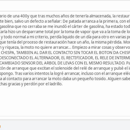
tario de una 400y que tras muchos años de tenerla almacenada, la restaur
bien, salvo un defecto a señalar: De patada arranca a la primera, con el
gasolina que no cerraba se me inundó el cárter de gasolina, ha estado to
carla hizo un desparrame total por la toma de vapor que va a la toma de lo
y todo normal a mi criterio, perdía liquido de un día para otro en varias pru
que tenía del proceso de restauración hace un año, la misma pérdida. Mon
ción y riqueza, la moto no quiere arrancar... Empiezo a mirar cosas y o
A CHISPA, TAMBIEN AL DAR EL CONTACTO SIN TOCAR EL BOTON DA CHIS
ESCONECTADO EL ALTERNADOR, EL RECTIFICADOR, EL RELE DE INTERMI
MBIADO SENSOR DEL ARBOL DE LEVAS CON EL MISMO RESULTADO. Para des
botón de arranque que excitan el solenoide del relé de arranque y pulsé el
ispongo. Tras varios intentos la logré arrancar, incluso con el arranque el
a al contacto para arrancar la moto daba un pequeño tosido. Alguien sab
has gracias y perdón por el ladrillo.
M