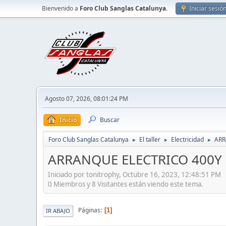
Bienvenido a
Foro Club Sanglas Catalunya
.
Iniciar sesió
Agosto 07, 2026, 08:01:24 PM
Inicio
Buscar
Foro Club Sanglas Catalunya
El taller
Electricidad
ARR
►
►
►
ARRANQUE ELECTRICO 400Y (
Iniciado por tonitrophy, Octubre 16, 2023, 12:48:51 PM
0 Miembros y 8 Visitantes están viendo este tema.
Páginas
1
IR ABAJO