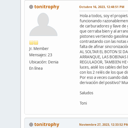
tonitrophy
Octubre 16, 2023, 12:48:51 PM
Hola a todos, soy el propie
funcionando razonablemente 
de carburadores y llave de 
que cerraba bien y al arran
pistones vertiendo gasolina 
contrastando con las notas 
falta de afinar sincroniza
Jr. Member
AL SOLTAR EL BOTON SI D
Mensajes: 23
ARRANQUE, LAS BOBINAS D
Ubicación: Denia
REGULADOR, TAMBIEN HE CA
luces, aislé los cables del 
En línea
con los 2 relés de los que d
Por eso a veces cuando dab
derivación del positivo? Muc
Saludos
Toni
tonitrophy
Noviembre 27, 2023, 12:33:52 P