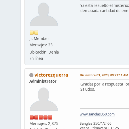
Ya está resuelto el misteri
demasiada cantidad de energ
Jr. Member
Mensajes: 23
Ubicación: Denia
En línea
victorezquerra
Diciembre 03, 2023, 09:23:11 AM
Administrator
Gracias por la respuesta Ton
Saludos.
www.sanglas350.com
---------------
Mensajes: 2,875
Sanglas 350/4/2 '66
Vespa Primavera T3 125