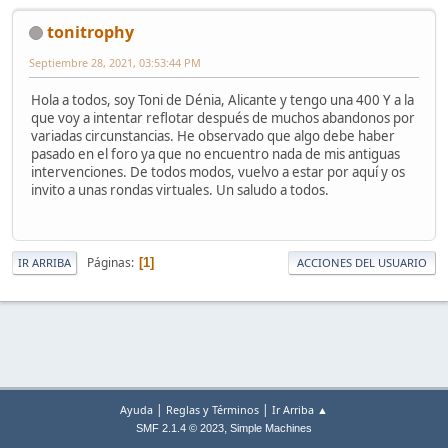
tonitrophy
Septiembre 28, 2021, 03:53:44 PM
Hola a todos, soy Toni de Dénia, Alicante y tengo una 400 Y a la
que voy a intentar reflotar después de muchos abandonos por
variadas circunstancias. He observado que algo debe haber
pasado en el foro ya que no encuentro nada de mis antiguas
intervenciones. De todos modos, vuelvo a estar por aquí y os
invito a unas rondas virtuales. Un saludo a todos.
Páginas
1
IR ARRIBA
ACCIONES DEL USUARIO
|
|
Ayuda
Reglas y Términos
Ir Arriba ▲
,
SMF 2.1.4 © 2023
Simple Machines