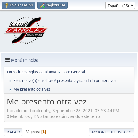
Iniciar sesión
Registrarse
Menú Principal
Foro Club Sanglas Catalunya
Foro General
►
Eres nuevo(a) en el foro? presentate y saluda la primera vez
►
Me presento otra vez
►
Me presento otra vez
Iniciado por tonitrophy, Septiembre 28, 2021, 03:53:44 PM
0 Miembros y 2 Visitantes están viendo este tema.
Páginas
1
IR ABAJO
ACCIONES DEL USUARIO