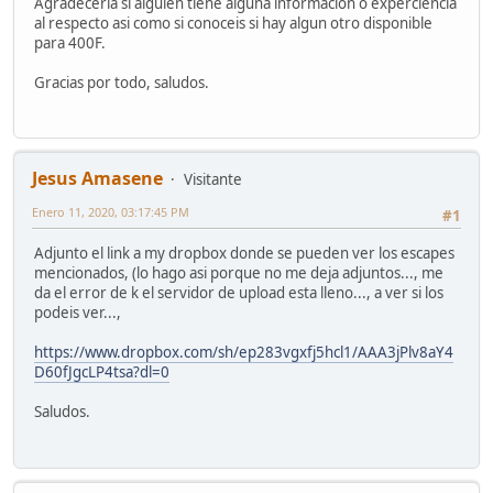
Agradeceria si alguien tiene alguna informacion o experciencia
al respecto asi como si conoceis si hay algun otro disponible
para 400F.
Gracias por todo, saludos.
Jesus Amasene
Visitante
Enero 11, 2020, 03:17:45 PM
#1
Adjunto el link a my dropbox donde se pueden ver los escapes
mencionados, (lo hago asi porque no me deja adjuntos..., me
da el error de k el servidor de upload esta lleno..., a ver si los
podeis ver...,
https://www.dropbox.com/sh/ep283vgxfj5hcl1/AAA3jPlv8aY4
D60fJgcLP4tsa?dl=0
Saludos.