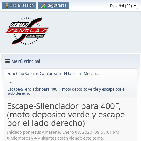
Iniciar sesión
Registrarse
Menú Principal
Foro Club Sanglas Catalunya
El taller
Mecanica
►
►
►
Escape-Silenciador para 400F, (moto deposito verde y escape por el
lado derecho)
Escape-Silenciador para 400F,
(moto deposito verde y escape
por el lado derecho)
Iniciado por Jesus Amasene, Enero 08, 2020, 08:55:01 PM
0 Miembros y 4 Visitantes están viendo este tema.