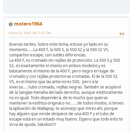
motero1964
Enero 22, 2020, 06:11:37 PM
#4
Buenas tardes. Sobre este tema, estuve yo liado en su
momento.....La 400 f, la 500 S, la 500 S2 y la 500 S2 V5,
comparten escape, con sutiles diferencias.
La 400 F, es cromado sin rejillas de protección. La 500 S y 500
S2, es exactamente el mismo en ambos modelos y es
básicamente el mismo de la 400 F, pero negro en lugar de
cromado y con rejillas protectoras cromadas. El de la 500 S2
V5, es el mismo que las anteriores 500, pero a la
inversa.....tubo cromado, rejillas negras. También se acopla el
de la Sanglas-Yamaha del lado derecho, aunque estéticamente
no es igual. Todo dependerá, de lo mucho que quieras
mantener la estética original o no......de todos modos, si tienes
la aplicación de Wallapop, te aconsejo que mires ahí, porque
hay alguien que vende despiece de una 400 F y el tubo de
escape está en un estado muy bueno. Espero que todo esto te
sirva de ayuda. Saludos!!!!