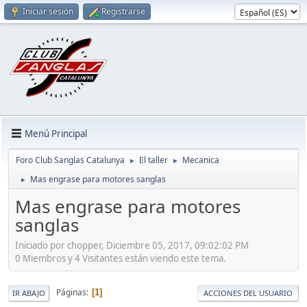
Iniciar sesión
Registrarse
Menú Principal
Foro Club Sanglas Catalunya
El taller
Mecanica
►
►
Mas engrase para motores sanglas
►
Mas engrase para motores
sanglas
Iniciado por chopper, Diciembre 05, 2017, 09:02:02 PM
0 Miembros y 4 Visitantes están viendo este tema.
Páginas
1
IR ABAJO
ACCIONES DEL USUARIO