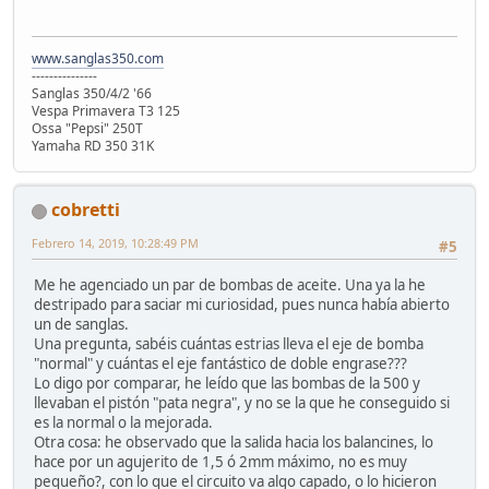
www.sanglas350.com
---------------
Sanglas 350/4/2 '66
Vespa Primavera T3 125
Ossa "Pepsi" 250T
Yamaha RD 350 31K
cobretti
Febrero 14, 2019, 10:28:49 PM
#5
Me he agenciado un par de bombas de aceite. Una ya la he
destripado para saciar mi curiosidad, pues nunca había abierto
un de sanglas.
Una pregunta, sabéis cuántas estrias lleva el eje de bomba
"normal" y cuántas el eje fantástico de doble engrase???
Lo digo por comparar, he leído que las bombas de la 500 y
llevaban el pistón "pata negra", y no se la que he conseguido si
es la normal o la mejorada.
Otra cosa: he observado que la salida hacia los balancines, lo
hace por un agujerito de 1,5 ó 2mm máximo, no es muy
pequeño?, con lo que el circuito va algo capado, o lo hicieron