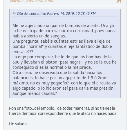
Febrero 25, 2019, 09:56:06 PM
#7
Cita de: cobretti en Febrero 14, 2019, 10:28:49 PM
Me he agenciado un par de bombas de aceite. Una ya
la he destripado para saciar mi curiosidad, pues nunca
había abierto un de sanglas.
Una pregunta, sabéis cuántas estrias lleva el eje de
bomba "normal" y cuántas el eje fantástico de doble
engrase???
Lo digo por comparar, he leído que las bombas de la
500 y llevaban el pistón "pata negra", y no se la que he
conseguido si es la normal o la mejorada.
Otra cosa: he observado que la salida hacia los
balancines, lo hace por un agujerito de 1,5 ó 2mm
máximo, no es muy pequeño?, con lo que el circuito va
algo capado, o lo hicieron así para darle más presión
aunque menos caudal.?
Pon una foto..del embolo, de todas maneras, si no tienes la
tuerca dentada correspondiente que le ataca no haces nada
Un saludo