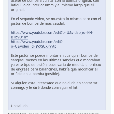
aceite de bomba a culata con la bomba original, con
latiguillo de interior 8mm y el mismo largo que el
original.
En el segundo video, se muestra lo mismo pero con el
pistón de bomba de más caudal.
https://www.youtube.com/edit?o=U&video_id=KH-
BTbVU1hY
https://www.youtube.com/edit?
o=U&video_id=zVXSUXFYvtc
Este pistón se puede montar en cualquier bomba de
sanglas, menos en las ultimas sanglas que montaban
ya este tipo de pistón, pues varía de medida el orificio
de engrase para balancines, habría que modificar el
orificio en la bomba (posible).
SI alguien esta interesado que no dude en contactar
conmigo y le diré donde conseguir el kit.
Un saludo