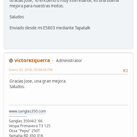
Gracias José, lo encuentro muy interesante, es una buena
mejora para nuestras motos.
Saludos
Enviado desde mi E5803 mediante Tapatalk
victorezquerra
Administrator
Enero 03, 2018, 05:04:43 PM
#2
Gracias Jose, una gran mejora.
Saludos.
www.sanglas350.com
---------------
Sanglas 350/4/2 '66
Vespa Primavera T3 125
Ossa "Pepsi" 250T
Yamaha RD 350 31K