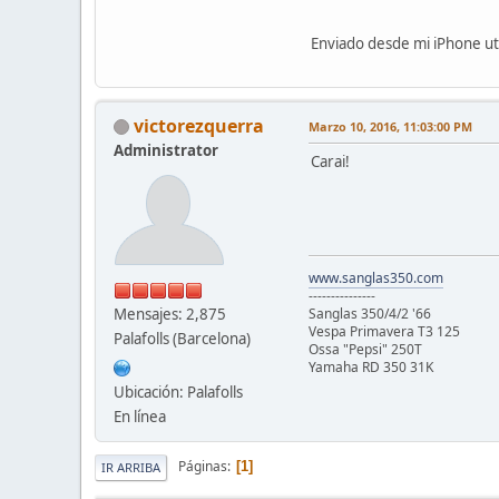
Enviado desde mi iPhone uti
victorezquerra
Marzo 10, 2016, 11:03:00 PM
Administrator
Carai!
www.sanglas350.com
---------------
Mensajes: 2,875
Sanglas 350/4/2 '66
Vespa Primavera T3 125
Palafolls (Barcelona)
Ossa "Pepsi" 250T
Yamaha RD 350 31K
Ubicación: Palafolls
En línea
Páginas
1
IR ARRIBA