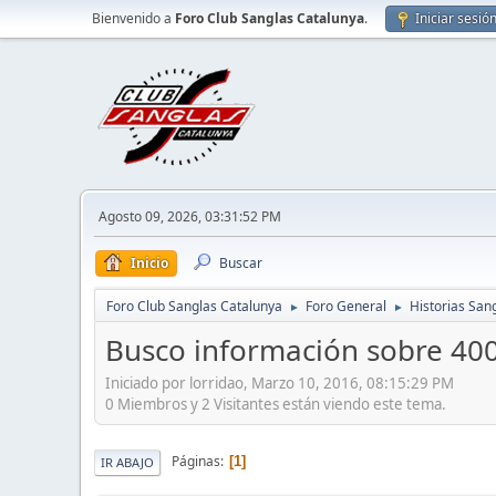
Bienvenido a
Foro Club Sanglas Catalunya
.
Iniciar sesió
Agosto 09, 2026, 03:31:52 PM
Inicio
Buscar
Foro Club Sanglas Catalunya
Foro General
Historias San
►
►
Busco información sobre 400y
Iniciado por lorridao, Marzo 10, 2016, 08:15:29 PM
0 Miembros y 2 Visitantes están viendo este tema.
Páginas
1
IR ABAJO