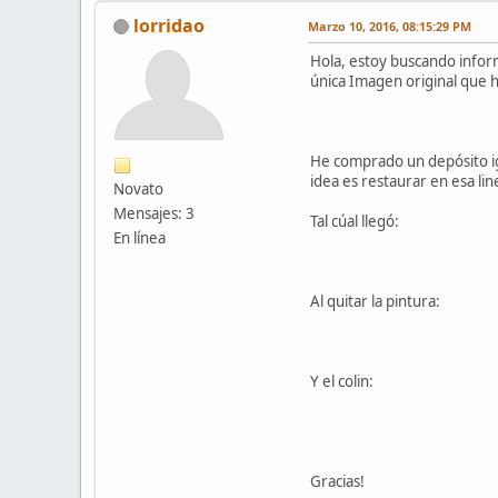
lorridao
Marzo 10, 2016, 08:15:29 PM
Hola, estoy buscando inform
única Imagen original que h
He comprado un depósito igua
idea es restaurar en esa lin
Novato
Mensajes: 3
Tal cúal llegó:
En línea
Al quitar la pintura:
Y el colin:
Gracias!