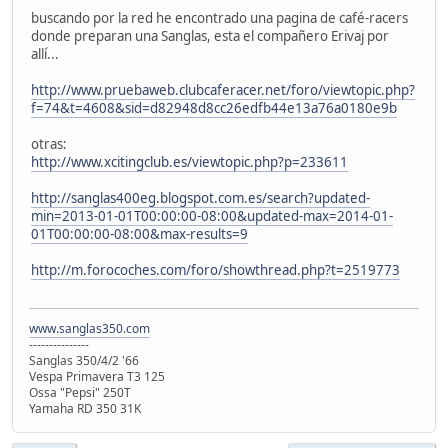
buscando por la red he encontrado una pagina de café-racers
donde preparan una Sanglas, esta el compañero Erivaj por
allí...
http://www.pruebaweb.clubcaferacer.net/foro/viewtopic.php?
f=74&t=4608&sid=d82948d8cc26edfb44e13a76a0180e9b
otras:
http://www.xcitingclub.es/viewtopic.php?p=233611
http://sanglas400eg.blogspot.com.es/search?updated-
min=2013-01-01T00:00:00-08:00&updated-max=2014-01-
01T00:00:00-08:00&max-results=9
http://m.forocoches.com/foro/showthread.php?t=2519773
www.sanglas350.com
---------------
Sanglas 350/4/2 '66
Vespa Primavera T3 125
Ossa "Pepsi" 250T
Yamaha RD 350 31K