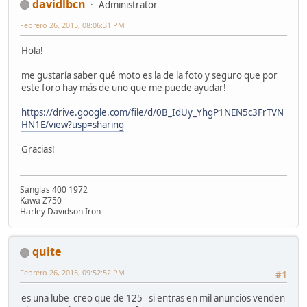
davidlbcn
Administrator
Febrero 26, 2015, 08:06:31 PM
Hola!
me gustaría saber qué moto es la de la foto y seguro que por
este foro hay más de uno que me puede ayudar!
https://drive.google.com/file/d/0B_IdUy_YhgP1NEN5c3FrTVN
HN1E/view?usp=sharing
Gracias!
Sanglas 400 1972
Kawa Z750
Harley Davidson Iron
quite
Febrero 26, 2015, 09:52:52 PM
#1
es una lube creo que de 125 si entras en mil anuncios venden