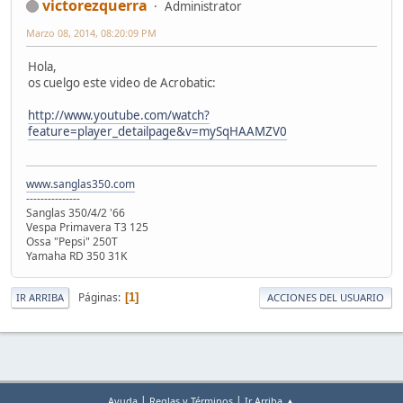
victorezquerra
Administrator
Marzo 08, 2014, 08:20:09 PM
Hola,
os cuelgo este video de Acrobatic:
http://www.youtube.com/watch?
feature=player_detailpage&v=mySqHAAMZV0
www.sanglas350.com
---------------
Sanglas 350/4/2 '66
Vespa Primavera T3 125
Ossa "Pepsi" 250T
Yamaha RD 350 31K
Páginas
1
IR ARRIBA
ACCIONES DEL USUARIO
|
|
Ayuda
Reglas y Términos
Ir Arriba ▲