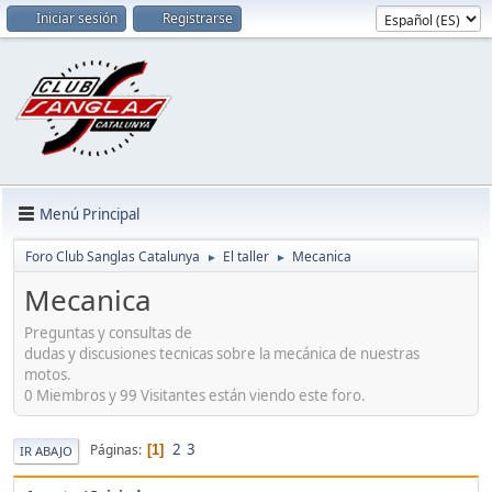
Iniciar sesión
Registrarse
Menú Principal
Foro Club Sanglas Catalunya
El taller
Mecanica
►
►
Mecanica
Preguntas y consultas de
dudas y discusiones tecnicas sobre la mecánica de nuestras
motos.
0 Miembros y 99 Visitantes están viendo este foro.
2
3
Páginas
1
IR ABAJO