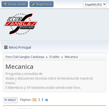
Iniciar sesión
Registrarse
Menú Principal
Foro Club Sanglas Catalunya
El taller
Mecanica
►
►
Mecanica
Preguntas y consultas de
dudas y discusiones tecnicas sobre la mecánica de nuestras
motos.
0 Miembros y 59 Visitantes están viendo este foro.
2
3
Páginas
1
IR ABAJO