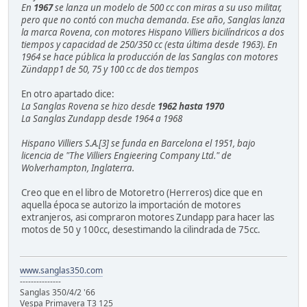
En
1967
se lanza un modelo de 500 cc con miras a su uso militar,
pero que no contó con mucha demanda. Ese año, Sanglas lanza
la marca Rovena, con motores Hispano Villiers bicilíndricos a dos
tiempos y capacidad de 250/350 cc (esta última desde 1963). En
1964 se hace pública la producción de las Sanglas con motores
Zündapp1 de 50, 75 y 100 cc de dos tiempos
En otro apartado dice:
La Sanglas Rovena se hizo desde
1962 hasta 1970
La Sanglas Zundapp desde 1964 a 1968
Hispano Villiers S.A.[3] se funda en Barcelona el 1951, bajo
licencia de "The Villiers Engieering Company Ltd." de
Wolverhampton, Inglaterra.
Creo que en el libro de Motoretro (Herreros) dice que en
aquella época se autorizo la importación de motores
extranjeros, asi compraron motores Zundapp para hacer las
motos de 50 y 100cc, desestimando la cilindrada de 75cc.
www.sanglas350.com
---------------
Sanglas 350/4/2 '66
Vespa Primavera T3 125