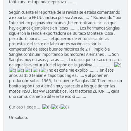
tanto una estupenda deportiva .......
Según cuenta el reportaje de la revista se estaba comenzando
a exportar a EE UU, incluso por vía Aérea...... " Bicheando " por
Internet en paginas americanas ,he encontrado incluso que
hay algunos ejemplares en Texas ........ Los hermanos Sanglas
siguieron la senda exportadora de Bultaco Montesa Ossa ,
pero duró poco .......... el gobierno de entonces ante las
protestas del resto de fabricantes nacionales por la
competencia de estos buenos motores de 2 T , impidió a
Sanglas continuar importando los motores Alemanes . ... Son
Sanglas muy escasas y raras ....... Lo único que se saco en claro
de aquella aventura fue el tapón de la gasolina ................
no es coña me explico ........ en ésos
años las 350 tenían el tapo tipo Ingles ...... y al poner en
producción sobre 1965, la siguiente Sanglas 400 T tenemos un
bonito tapón tipo Alemán muy parecido a los que tienen las
motos NSU , los VW Escarabajos , los tractores ZETOR..... cada
uno con su diámetro diferente eso si .........
Curioso Heeee ....
Un saludo.