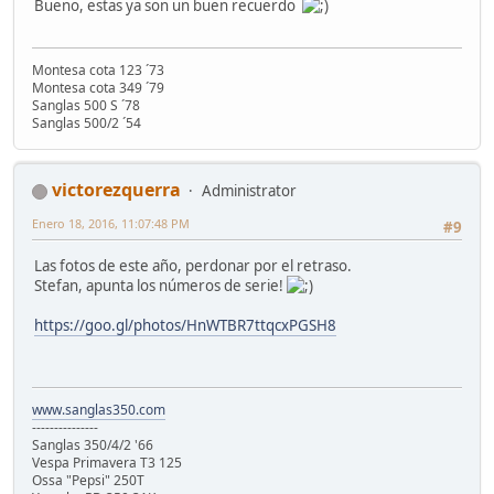
Bueno, estas ya son un buen recuerdo
Montesa cota 123 ´73
Montesa cota 349 ´79
Sanglas 500 S ´78
Sanglas 500/2 ´54
victorezquerra
Administrator
Enero 18, 2016, 11:07:48 PM
#9
Las fotos de este año, perdonar por el retraso.
Stefan, apunta los números de serie!
https://goo.gl/photos/HnWTBR7ttqcxPGSH8
www.sanglas350.com
---------------
Sanglas 350/4/2 '66
Vespa Primavera T3 125
Ossa "Pepsi" 250T