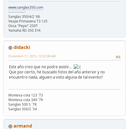
www.sanglas350.com
---------------
Sanglas 350/4/2 '66
Vespa Primavera T3 125
Ossa "Pepsi" 250T
Yamaha RD 350 31K
didacki
Diciembre 17, 2015, 12:02:38 AM
#6
Este año creo que no podre asistir...
Que por cierto, he buscado fotos del año anterior y no
encuentro nada, alguien a visto alguna de tal evento?
Montesa cota 123 ´73
Montesa cota 349 ´79
Sanglas 500 S ´78
Sanglas 500/2 ´54
armand