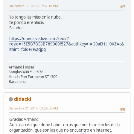
Diciembre 17, 2015, 02:37:10 PM
#7
Yo tengo las mias en la nube.
te pongo el enlace.
Saludos.
https://onedrive.live.com/redir?
resid=15E5B7DE8B789900!527&authkey=!AG0al31J_i9XZAc&
ithint=folder%2cjpg
Armand i Roser
Sanglas 400 Y - 1978
Honda Pan European ST1300
Barcelona
didacki
Diciembre 21, 2015, 09:29:56 AM
#8
Gracias Armand
Aun así creo que debe haber otras que nos hicieron los de la
organización, que son las que no encuentro en internet.