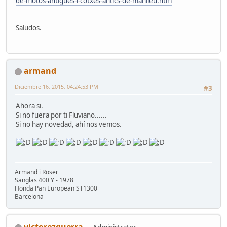
de-motos-antigues-i-cotxes-antics-de-manlleu.htm
Saludos.
armand
Diciembre 16, 2015, 04:24:53 PM
#3
Ahora si.
Si no fuera por ti Fluviano......
Si no hay novedad, ahí nos vemos.
Armand i Roser
Sanglas 400 Y - 1978
Honda Pan European ST1300
Barcelona