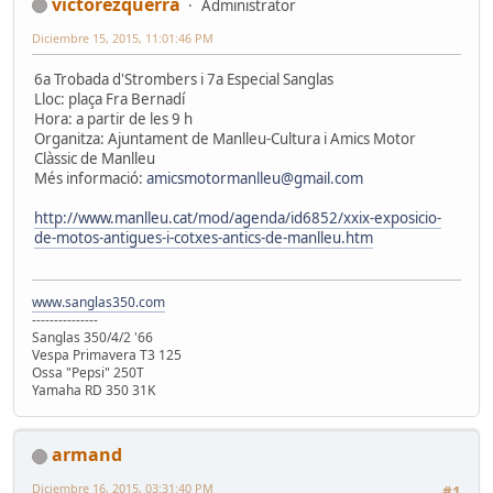
victorezquerra
Administrator
Diciembre 15, 2015, 11:01:46 PM
6a Trobada d'Strombers i 7a Especial Sanglas
Lloc: plaça Fra Bernadí
Hora: a partir de les 9 h
Organitza: Ajuntament de Manlleu-Cultura i Amics Motor
Clàssic de Manlleu
Més informació:
amicsmotormanlleu@gmail.com
http://www.manlleu.cat/mod/agenda/id6852/xxix-exposicio-
de-motos-antigues-i-cotxes-antics-de-manlleu.htm
www.sanglas350.com
---------------
Sanglas 350/4/2 '66
Vespa Primavera T3 125
Ossa "Pepsi" 250T
Yamaha RD 350 31K
armand
Diciembre 16, 2015, 03:31:40 PM
#1