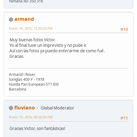
Yamaha RD 350 31K
armand
Enero 19, 2016, 12:30:09 PM
#10
Muy buenas fotos Víctor.
Yo al final tuve un imprevisto y no pude ir.
Así con las fotos ya puedo enterarme de como fué.
Gracias.
Armand i Roser
Sanglas 400 Y - 1978
Honda Pan European ST1300
Barcelona
fluviano
Global Moderator
Enero 19, 2016, 08:50:50 PM
#11
Gracias Victor, son fantásticas!