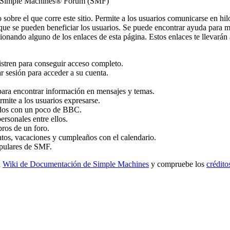
re Simple Machines® Forum (SMF)
to sobre el que corre este sitio. Permite a los usuarios comunicarse en 
ue se pueden beneficiar los usuarios. Se puede encontrar ayuda para m
cionando alguno de los enlaces de esta página. Estos enlaces te llevarán
istren para conseguir acceso completo.
r sesión para acceder a su cuenta.
ara encontrar información en mensajes y temas.
rmite a los usuarios expresarse.
ados con un poco de BBC.
rsonales entre ellos.
bros de un foro.
tos, vacaciones y cumpleaños con el calendario.
populares de SMF.
a
Wiki de Documentación de Simple Machines
y compruebe los
crédito