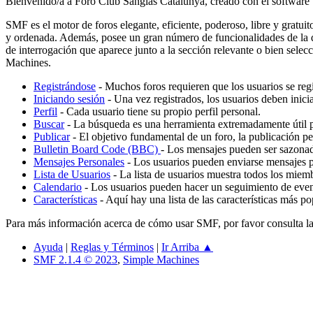
Bienvenido/a a Foro Club Sanglas Catalunya, creado con el softwa
SMF es el motor de foros elegante, eficiente, poderoso, libre y gratui
y ordenada. Además, posee un gran número de funcionalidades de la q
de interrogación que aparece junto a la sección relevante o bien selec
Machines.
Registrándose
- Muchos foros requieren que los usuarios se reg
Iniciando sesión
- Una vez registrados, los usuarios deben inicia
Perfil
- Cada usuario tiene su propio perfil personal.
Buscar
- La búsqueda es una herramienta extremadamente útil p
Publicar
- El objetivo fundamental de un foro, la publicación pe
Bulletin Board Code (BBC)
- Los mensajes pueden ser sazon
Mensajes Personales
- Los usuarios pueden enviarse mensajes pe
Lista de Usuarios
- La lista de usuarios muestra todos los miem
Calendario
- Los usuarios pueden hacer un seguimiento de even
Características
- Aquí hay una lista de las características más 
Para más información acerca de cómo usar SMF, por favor consulta l
Ayuda
|
Reglas y Términos
|
Ir Arriba ▲
SMF 2.1.4 © 2023
,
Simple Machines