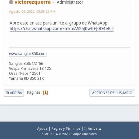
victorezquerra
Administrator
Agosto 09, 2022, 03:58:25 PM
Abre este enlace para unirte al grupo de WhatsApp:
https://chat.whatsapp.com/EmkmAS2aJ0wIIEJ0D4eRj2
www.sanglas350.com
---------------
Sanglas 350/4/2 '66
Vespa Primavera T3 125
Ossa "Pepsi" 250T
Yamaha RD 350 31K
Páginas
1
IR ARRIBA
ACCIONES DEL USUARIO
|
|
Ayuda
Reglas y Términos
Ir Arriba ▲
,
SMF 2.1.4 © 2023
Simple Machines