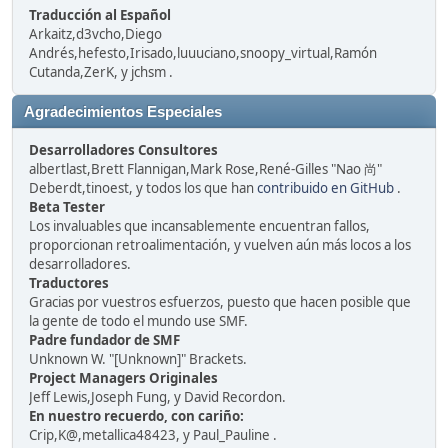
Traducción al Español
Arkaitz,d3vcho,Diego
Andrés,hefesto,Irisado,luuuciano,snoopy_virtual,Ramón
Cutanda,ZerK, y jchsm .
Agradecimientos Especiales
Desarrolladores Consultores
albertlast,Brett Flannigan,Mark Rose,René-Gilles "Nao 尚"
Deberdt,tinoest, y todos los que han
contribuido en GitHub
.
Beta Tester
Los invaluables que incansablemente encuentran fallos,
proporcionan retroalimentación, y vuelven aún más locos a los
desarrolladores.
Traductores
Gracias por vuestros esfuerzos, puesto que hacen posible que
la gente de todo el mundo use SMF.
Padre fundador de SMF
Unknown W. "[Unknown]" Brackets.
Project Managers Originales
Jeff Lewis,Joseph Fung, y David Recordon.
En nuestro recuerdo, con cariño:
Crip,K@,metallica48423, y Paul_Pauline .