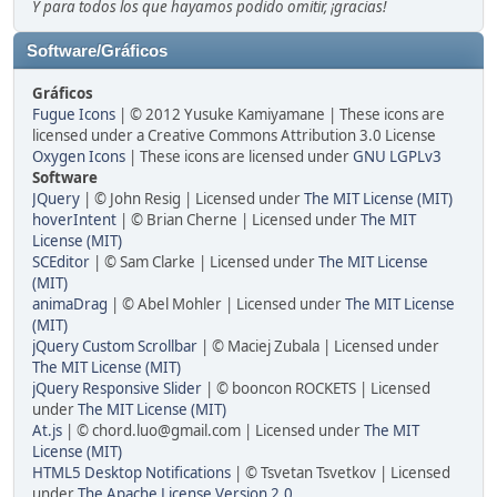
Y para todos los que hayamos podido omitir, ¡gracias!
Software/Gráficos
Gráficos
Fugue Icons
| © 2012 Yusuke Kamiyamane | These icons are
licensed under a Creative Commons Attribution 3.0 License
Oxygen Icons
| These icons are licensed under
GNU LGPLv3
Software
JQuery
| © John Resig | Licensed under
The MIT License (MIT)
hoverIntent
| © Brian Cherne | Licensed under
The MIT
License (MIT)
SCEditor
| © Sam Clarke | Licensed under
The MIT License
(MIT)
animaDrag
| © Abel Mohler | Licensed under
The MIT License
(MIT)
jQuery Custom Scrollbar
| © Maciej Zubala | Licensed under
The MIT License (MIT)
jQuery Responsive Slider
| © booncon ROCKETS | Licensed
under
The MIT License (MIT)
At.js
| © chord.luo@gmail.com | Licensed under
The MIT
License (MIT)
HTML5 Desktop Notifications
| © Tsvetan Tsvetkov | Licensed
under
The Apache License Version 2.0