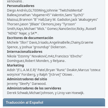
xenovanis .
Personalizadores
Diego Andrés,GL700Wing,Johnnie "TwitchisMental"
Ballew,Jonathan "vbgamer45" Valentin,Sami "SychO"
Mazouz,Brannon "B" Hall,Gary M. Gadsdon,Jack "akabugeyes"
Thorsen,Jason "JBlaze" Clemons,Joey "Tyrsson"
Smith,Kays,Michael "Mick." Gomez,NanoSector,Ricky.,Russell
"NEND" Najar, y SA™ .
Escritores de documentación
Michele "Illori" Davis,Irisado,AngelinaBelle,Chainy,Graeme
Spence, y Joshua "groundup" Dickerson .
Internacionalizadores
Nikola "Dzonny" Novaković,m4z,Francisco "d3vcho"
Domínguez,Robert Monden, y Relyana .
Marketing
Adish "(F.L.A.M.E.R)" Patel,Bryan "Runic" Deakin,Marcus "cσσкιє
мσηѕтєя" Forsberg, y Ralph "[n3rve]" Otowo .
Administradores del sitio
Jeremy "SleePy" Darwood.
Administradores de los servidores
Derek Schwab,Michael Johnson, y Liroy van Hoewijk.
Traducción al Español