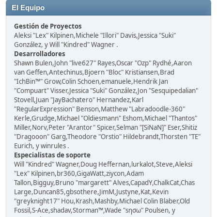
El Equipo
Gestión de Proyectos
Aleksi "Lex" Kilpinen,Michele "Illori" Davis,Jessica "Suki"
González, y Will "Kindred" Wagner .
Desarrolladores
Shawn Bulen,John "live627" Rayes,Oscar "Ozp" Rydhé,Aaron
van Geffen,Antechinus,Bjoern "Bloc" Kristiansen,Brad
"IchBin™" Grow,Colin Schoen,emanuele,Hendrik Jan
"Compuart" Visser,Jessica "Suki" González,Jon "Sesquipedalian"
Stovell,Juan "JayBachatero" Hernandez,Karl
"RegularExpression" Benson,Matthew "Labradoodle-360"
Kerle,Grudge,Michael "Oldiesmann" Eshom,Michael "Thantos"
Miller,Norv,Peter "Arantor" Spicer,Selman "[SiNaN]" Eser,Shitiz
"Dragooon" Garg,Theodore "Orstio" Hildebrandt,Thorsten "TE"
Eurich, y winrules .
Especialistas de soporte
Will "Kindred" Wagner,Doug Heffernan,lurkalot,Steve,Aleksi
"Lex" Kilpinen,br360,GigaWatt,ziycon,Adam
Tallon,Bigguy,Bruno "margarett" Alves,CapadY,ChalkCat,Chas
Large,Duncan85,gbsothere,JimM,Justyne,Kat,Kevin
"greyknight17" Hou,Krash,Mashby,Michael Colin Blaber,Old
Fossil,S-Ace,shadav,Storman™,Wade "sησω" Poulsen, y